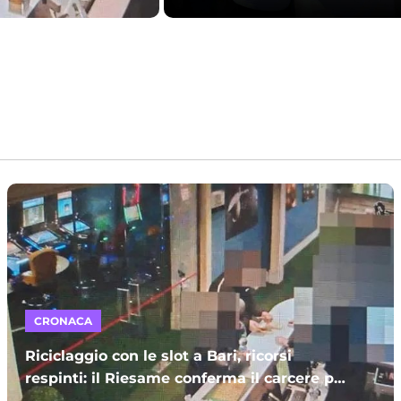
CRONACA
Riciclaggio con le slot a Bari, ricorsi
respinti: il Riesame conferma il carcere per
sette indagati – I NOMI