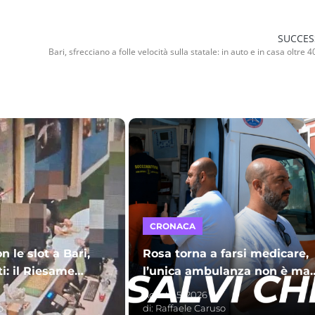
SUCCES
CRONACA
n le slot a Bari,
Rosa torna a farsi medicare,
ti: il Riesame
l’unica ambulanza non è mai
arcere per sette
stata autorizzata: c’è da star
Agosto 5, 2026
NOMI
tranquilli
o
di:
Raffaele Caruso