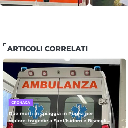
ARTICOLI CORRELATI
CRONACA
Due morti in spiaggia in Puglia per
malore: tragedie a Sant’Isidoro e Bisceglie.
A perdere la vita due uomini