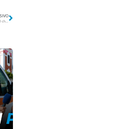
SIVO
Bari, sfrecciano a folle velocità sulla statale: in auto e in casa oltre 40 chili di droga. Arrestati un uomo e due donne
e