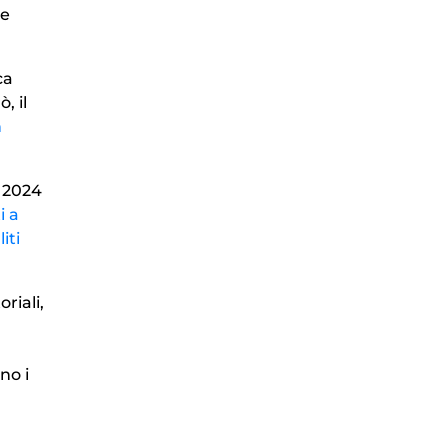
Le
ca
, il
n
l 2024
i a
iti
riali,
no i