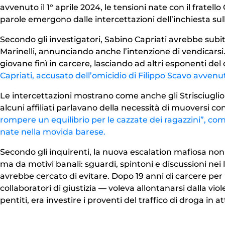
avvenuto il 1° aprile 2024, le tensioni nate con il fratello
parole emergono dalle intercettazioni dell’inchiesta sull
Secondo gli investigatori, Sabino Capriati avrebbe subi
Marinelli, annunciando anche l’intenzione di vendicarsi.
giovane finì in carcere, lasciando ad altri esponenti del 
Capriati, accusato dell’omicidio di Filippo Scavo avvenu
Le intercettazioni mostrano come anche gli Strisciugl
alcuni affiliati parlavano della necessità di muoversi 
rompere un equilibrio per le cazzate dei ragazzini”, com
nate nella movida barese.
Secondo gli inquirenti, la nuova escalation mafiosa non 
ma da motivi banali: sguardi, spintoni e discussioni nei l
avrebbe cercato di evitare. Dopo 19 anni di carcere per l
collaboratori di giustizia — voleva allontanarsi dalla viol
pentiti, era investire i proventi del traffico di droga in 