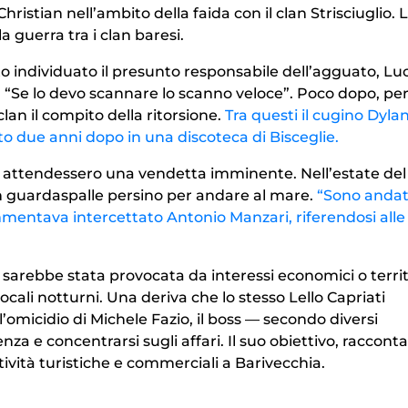
 Christian nell’ambito della faida con il clan Strisciuglio. 
a guerra tra i clan baresi.
to individuato il presunto responsabile dell’agguato, Lu
 “Se lo devo scannare lo scanno veloce”. Poco dopo, però
clan il compito della ritorsione.
Tra questi il cugino Dyla
to due anni dopo in una discoteca di Bisceglie.
io attendessero una vendetta imminente. Nell’estate de
con guardaspalle persino per andare al mare.
“Sono andat
mentava intercettato Antonio Manzari, riferendosi alle l
sarebbe stata provocata da interessi economici o territo
ocali notturni. Una deriva che lo stesso Lello Capriati
’omicidio di Michele Fazio, il boss — secondo diversi
enza e concentrarsi sugli affari. Il suo obiettivo, racconta
attività turistiche e commerciali a Barivecchia.