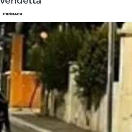
vendetta
CRONACA