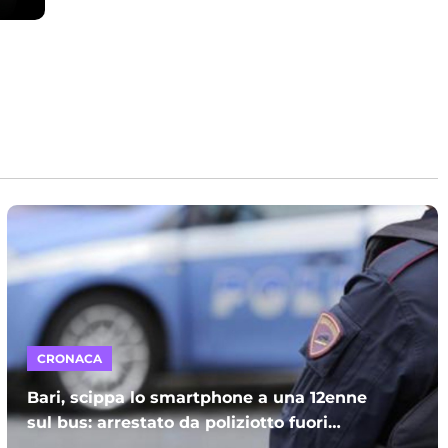
CRONACA
Bari, scippa lo smartphone a una 12enne
sul bus: arrestato da poliziotto fuori
servizio e processato per direttissima