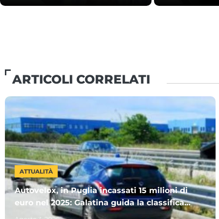
ARTICOLI CORRELATI
ATTUALITÀ
Autovelox, in Puglia incassati 15 milioni di
euro nel 2025: Galatina guida la classifica.
Ecco gli altri Comuni più “cari”
Agosto 3, 2026