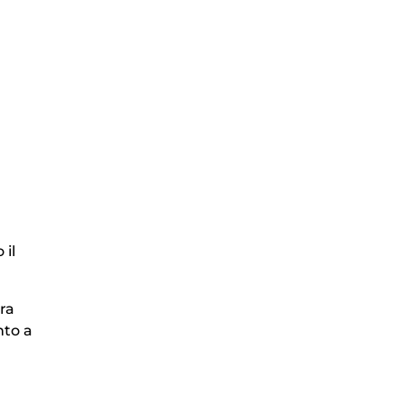
 il
ra
nto a