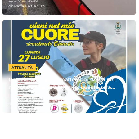
di:
Raffaele Caruso
ATTUALITÀ
Dopo il rinvio per il maltempo, “Vieni nel
mio cuore” torna a Bitonto: questa sera
l’evento dedicato a Gianvito
Luglio 27, 2026
di:
Claudia Santoro