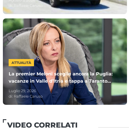
di:
Raffaele Caruso
ATTUALITÀ
La premier Meloni sceglie ancora la Puglia:
vacanze in Valle d’Itria e tappa a Taranto
per i Giochi del Mediterraneo
Luglio 29, 2026
di:
Raffaele Caruso
VIDEO CORRELATI