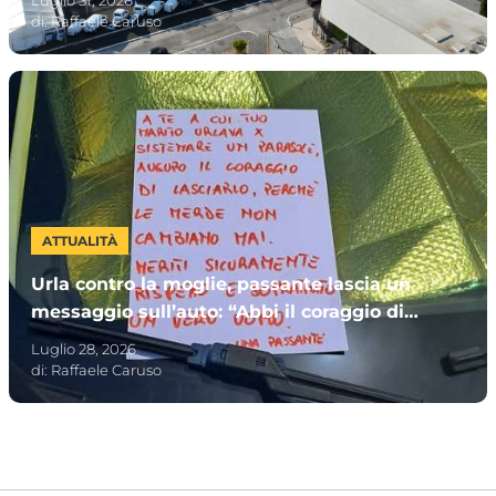
di:
Raffaele Caruso
ATTUALITÀ
Urla contro la moglie, passante lascia un
messaggio sull’auto: “Abbi il coraggio di
lasciarlo”
Luglio 28, 2026
di:
Raffaele Caruso