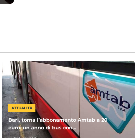
ATTUALITÀ
Bari, torna l’abbonamento Amtab a 20
euro: un anno di bus con
“MUVTinBUS365”. Chi può sottoscriverlo
Luglio 29, 2026