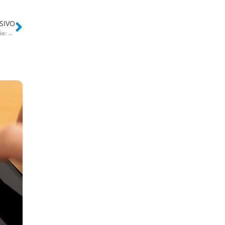
SIVO
Bari, laboratori domestici di droga a Libertà e Ceglie. Blitz della Polizia: 4 arresti – FOTO