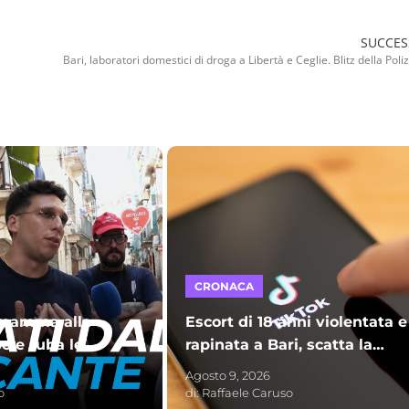
SUCCES
CRONACA
 mamma alla
Escort di 18 anni violentata e
o e ruba le
rapinata a Bari, scatta la
avevamo dato da
gogna su TikTok: insulti e
Agosto 9, 2026
 giorni”
minacce dopo gli arresti
o
di:
Raffaele Caruso