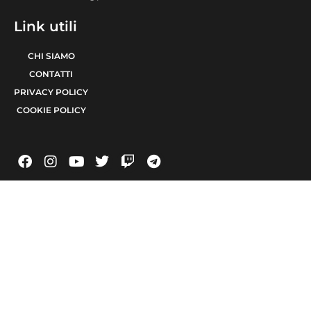
Link utili
CHI SIAMO
CONTATTI
PRIVACY POLICY
COOKIE POLICY
© 2021 TERA Srl Partita I.V.A. e codice fiscale 08623480723 | Registro delle
imprese di Bari 08623480723 | Testata giornalistica iscritta al Tribunale di Bari
num. R.G. 6371/2021 num. Registro Stampa 24 | Direttore Responsabile Raffaele
Caruso
Made with passion by