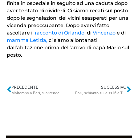
finita in ospedale in seguito ad una caduta dopo
aver tentato di dividerli. Ci siamo recati sul posto
dopo le segnalazioni dei vicini esasperati per una
vicenda preoccupante. Dopo avervi fatto
ascoltare il
racconto di Orlando
, di
Vincenzo
e di
mamma Letizia,
ci siamo allontanati
dall’abitazione prima dell’arrivo di papà Mario sul
posto.
PRECEDENTE
SUCCESSIVO
Maltempo a Bari, si arrende anche San Nicola. La statua torna indietro: non accadeva da decenni
Bari, schianto sulla ss16 a Torre a Mare: tir finisce di traverso sulla carreggiata. Traffico in tilt