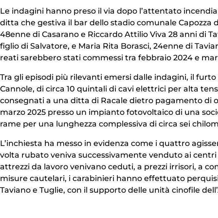
Le indagini hanno preso il via dopo l’attentato incendi
ditta che gestiva il bar dello stadio comunale Capozza di
48enne di Casarano e Riccardo Attilio Viva 28 anni di T
figlio di Salvatore, e Maria Rita Borasci, 24enne di Taviano
reati sarebbero stati commessi tra febbraio 2024 e mar
Tra gli episodi più rilevanti emersi dalle indagini, il fur
Cannole, di circa 10 quintali di cavi elettrici per alta 
consegnati a una ditta di Racale dietro pagamento di ol
marzo 2025 presso un impianto fotovoltaico di una socie
rame per una lunghezza complessiva di circa sei chilom
L’inchiesta ha messo in evidenza come i quattro agisse
volta rubato veniva successivamente venduto ai centri a
attrezzi da lavoro venivano ceduti, a prezzi irrisori, a
misure cautelari, i carabinieri hanno effettuato perquisi
Taviano e Tuglie, con il supporto delle unità cinofile del