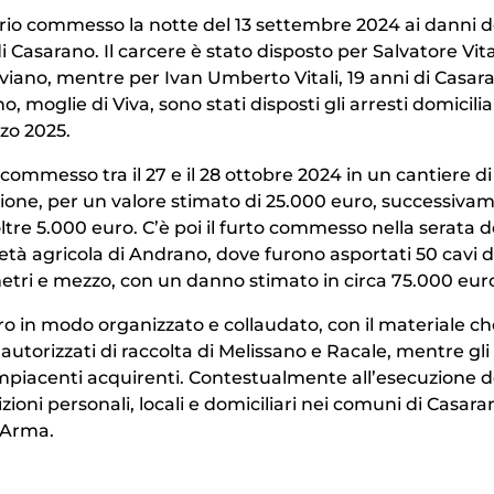
ario commesso la notte del 13 settembre 2024 ai danni d
 Casarano. Il carcere è stato disposto per Salvatore Vital
aviano, mentre per Ivan Umberto Vitali, 19 anni di Casar
, moglie di Viva, sono stati disposti gli arresti domiciliar
zo 2025.
to commesso tra il 27 e il 28 ottobre 2024 in un cantiere di
tensione, per un valore stimato di 25.000 euro, successiv
tre 5.000 euro. C’è poi il furto commesso nella serata d
tà agricola di Andrano, dove furono asportati 50 cavi d
etri e mezzo, con un danno stimato in circa 75.000 eur
ro in modo organizzato e collaudato, con il materiale c
utorizzati di raccolta di Melissano e Racale, mentre gli
 compiacenti acquirenti. Contestualmente all’esecuzione d
zioni personali, locali e domiciliari nei comuni di Casara
l’Arma.