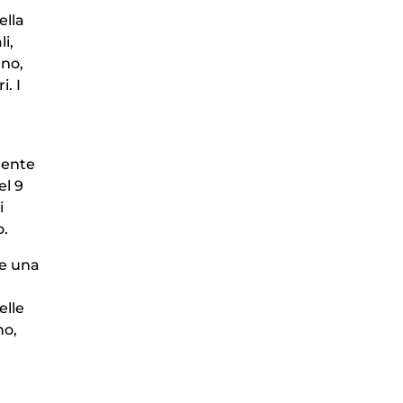
ella
i,
ano,
i. I
amente
el 9
i
o.
he una
elle
no,