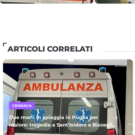
ARTICOLI CORRELATI
CRONACA
Due morti in spiaggia in Puglia per
malore: tragedie a Sant’Isidoro e Bisceglie.
A perdere la vita due uomini
Agosto 5, 2026