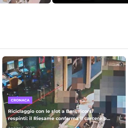
CRONACA
Riciclaggio con le slot a Bari, ricorsi
respinti: il Riesame conferma il carcere per
sette indagati – I NOMI
Agosto 5, 2026