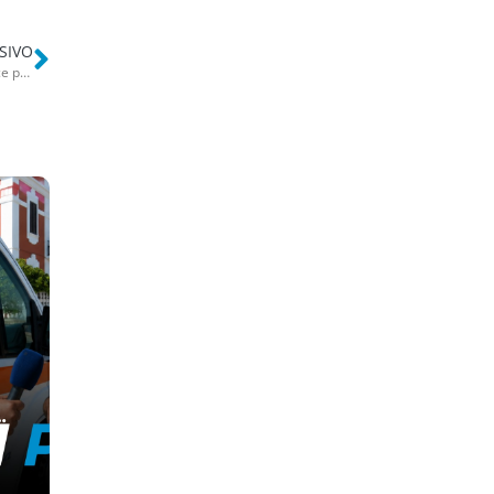
SIVO
Bari smart, nuovo servizio pubblico in piazza Umberto: ricarica veloce per tossici e spacciatori
e