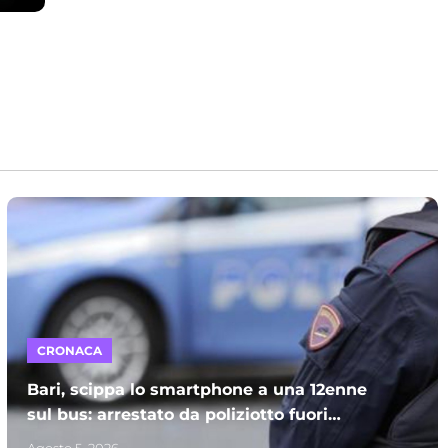
CRONACA
Bari, scippa lo smartphone a una 12enne
sul bus: arrestato da poliziotto fuori
servizio e processato per direttissima
Agosto 5, 2026