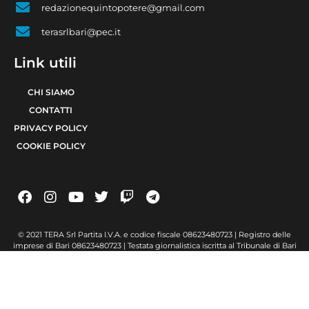
redazionequintopotere@gmail.com
terasrlbari@pec.it
Link utili
CHI SIAMO
CONTATTI
PRIVACY POLICY
COOKIE POLICY
© 2021 TERA Srl Partita I.V.A. e codice fiscale 08623480723 | Registro delle
imprese di Bari 08623480723 | Testata giornalistica iscritta al Tribunale di Bari
num. R.G. 6371/2021 num. Registro Stampa 24 | Direttore Responsabile Raffaele
Caruso
Made with passion by