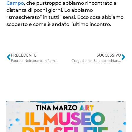
Campo
, che purtroppo abbiamo rincontrato a
distanza di pochi giorni. Lo abbiamo
“smascherato” in tutti i sensi. Ecco cosa abbiamo
scoperto e come è andato l’ultimo incontro.
PRECEDENTE
SUCCESSIVO
Paura a Noicattaro, in fiamme tre auto: tra queste una alimentata a GPL. Vigili del Fuoco al lavoro per un’ora
Tragedia nel Salento, schianto auto-moto sulla provinciale 72: Ruffano piange il 49enne Rocco Perrone