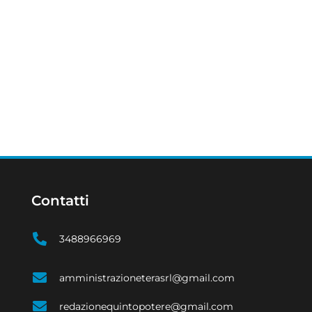
Contatti
3488966969
amministrazioneterasrl@gmail.com
redazionequintopotere@gmail.com