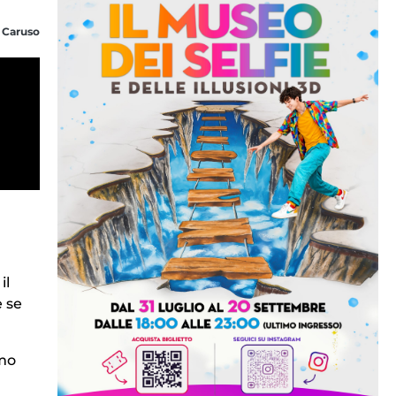
 Caruso
il
e se
amo