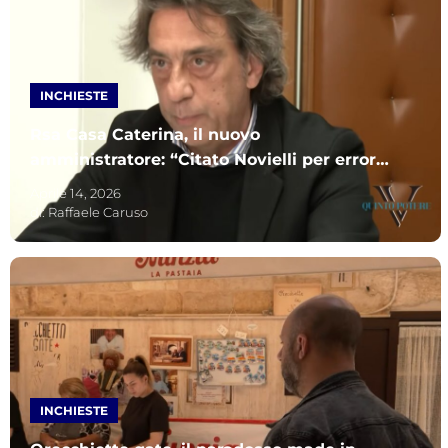
INCHIESTE
Rsa Casa Caterina, il nuovo
amministratore: “Citato Novielli per errore.
Rappresento nuovi investitori”
Aprile 14, 2026
di:
Raffaele Caruso
INCHIESTE