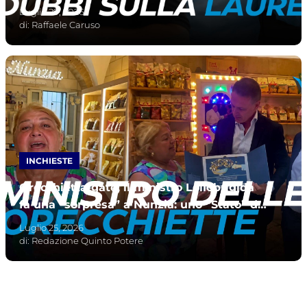
dubbi sulla laurea”
Luglio 29, 2026
di:
Raffaele Caruso
INCHIESTE
Orecchietta-gate, il ministro Lollobrigida
fa una “sorpresa” a Nunzia: uno “Stato” di
delirio
Luglio 25, 2026
di:
Redazione Quinto Potere