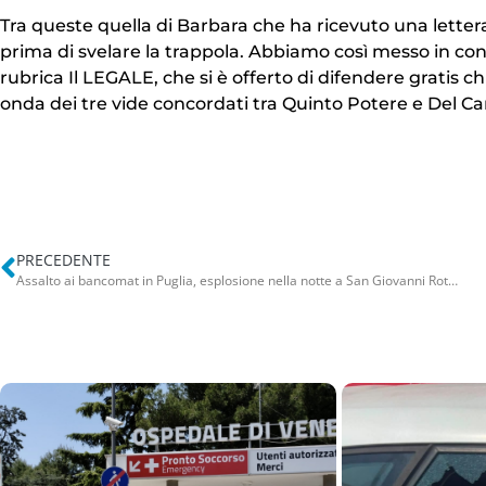
Tra queste quella di Barbara che ha ricevuto una lette
prima di svelare la trappola. Abbiamo così messo in con
rubrica Il LEGALE, che si è offerto di difendere gratis c
onda dei tre vide concordati tra Quinto Potere e Del C
PRECEDENTE
Assalto ai bancomat in Puglia, esplosione nella notte a San Giovanni Rotondo: distrutto sportello della banca MPS