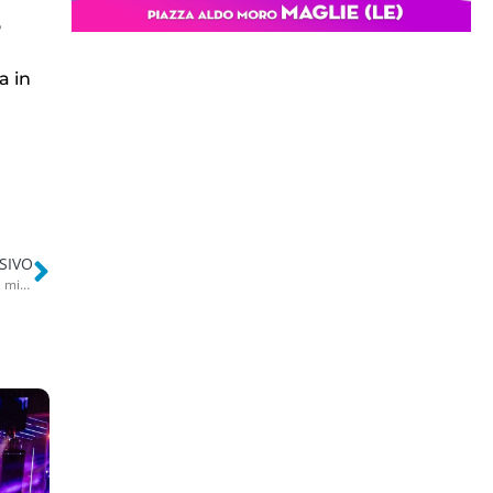
o
a in
SIVO
L’altro Rocco (2), da Re degli orologi online alle materie plastiche: “La mia Porsche è sudata”