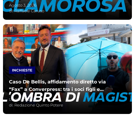
affari con Loconte”
Agosto 3, 2026
di:
Raffaele Caruso
INCHIESTE
Caso De Bellis, affidamento diretto via
“Fax” a Converpress: tra i soci figli e
moglie di Magistà
Luglio 27, 2026
di:
Redazione Quinto Potere