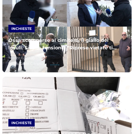
INCHIESTE
Ossa scomparse al cimitero, il giallo dei
loculi. Sale la tensione: “Riprese vietate ti
denuncio”
Marzo 6, 2026
di:
Raffaele Caruso
INCHIESTE