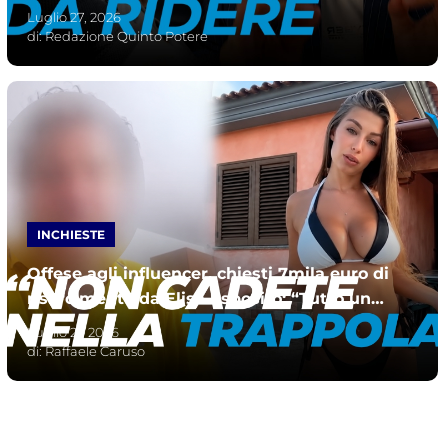
giudizio in Campania
Luglio 27, 2026
di:
Redazione Quinto Potere
INCHIESTE
Offese agli influencer, chiesti 7mila euro di
risarcimento da Elisa Esposito: “Tutto un
bluff”
Luglio 21, 2026
di:
Raffaele Caruso