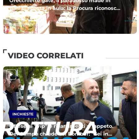
Orecchiette gate, il paradosso made in
Bari si sposta in aula: la Procura riconosce
la frode ma chiede l’archiviazione
Gennaio 28, 2026
di:
Raffaele Caruso
VIDEO CORRELATI
INCHIESTE
Offese ai “vip” e risarcimenti a tappeto.
Del Campo chiude col Bomber: “Sei in