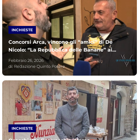
INCHIESTE
Concorsi Arca, vincono gli “amici” di De
Nicolo: “La Repubblica delle Banane” ai
segretari PD
Febbraio 26, 2026
di:
Redazione Quinto Potere
INCHIESTE