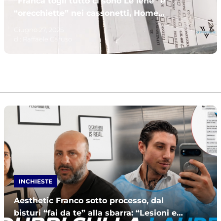
“Franca togli tutto ci sono Le Iene” e
“orecchiette” nei cassonetti, Home
Restaurant all’attacco: “Sconcertante”
Giugno 27, 2025
di:
Raffaele Caruso
INCHIESTE
Aesthetic Franco sotto processo, dal
bisturi “fai da te” alla sbarra: “Lesioni e