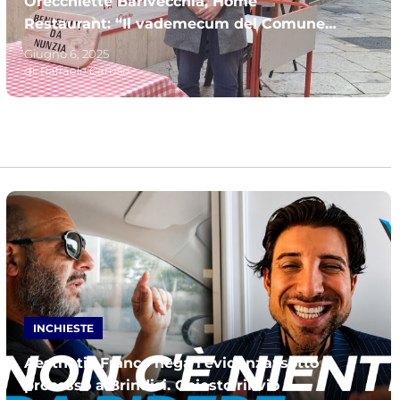
Orecchiette Barivecchia, Home
Restaurant: “Il vademecum del Comune
sulle IAD è un pastrocchio legale”
Giugno 6, 2025
di:
Raffaele Caruso
INCHIESTE
Aesthetic Franco nega l’evidenza: sotto
processo a Brindisi. Chiesto rinvio a