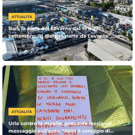
ATTUALITÀ
Bari, la Fiera del Levante dal 19 a 27
settembre: “Il dialogo parte da Levante”.
Invitata la Premier Meloni
Luglio 31, 2026
di:
Raffaele Caruso
ATTUALITÀ
Urla contro la moglie, passante lascia un
messaggio sull’auto: “Abbi il coraggio di