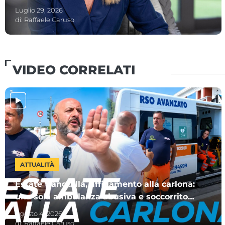
per i Giochi del Mediterraneo
Luglio 29, 2026
di:
Raffaele Caruso
VIDEO CORRELATI
ATTUALITÀ
Estate tranquilla, affidamento alla carlona:
una sola ambulanza abusiva e soccorritori
“fai da te”
Agosto 4, 2026
di:
Raffaele Caruso