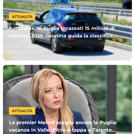
ATTUALITÀ
Autovelox, in Puglia incassati 15 milioni di
euro nel 2025: Galatina guida la classifica.
Ecco gli altri Comuni più “cari”
Agosto 3, 2026
di:
Raffaele Caruso
ATTUALITÀ
La premier Meloni sceglie ancora la Puglia:
vacanze in Valle d’Itria e tappa a Taranto