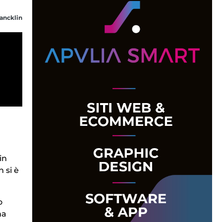
ancklin
in
 si è
o
na