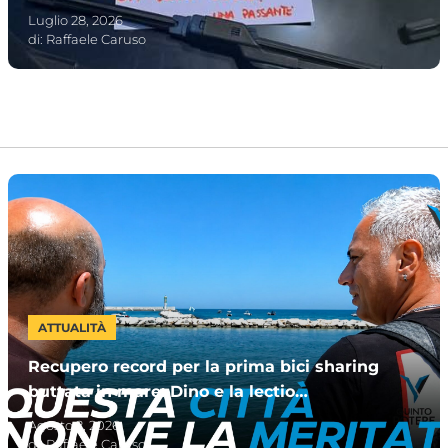
lasciarlo”
Luglio 28, 2026
di:
Raffaele Caruso
ATTUALITÀ
Recupero record per la prima bici sharing
buttata in mare: Dino e la lectio
magistralis col botto
Agosto 2, 2026
di:
Raffaele Caruso