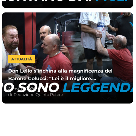
ATTUALITÀ
Don Lello s’inchina alla magnificenza del
Barone Colucci: “Lei è il migliore.
Entrambe siamo uguali”
Agosto 1, 2026
di:
Redazione Quinto Potere