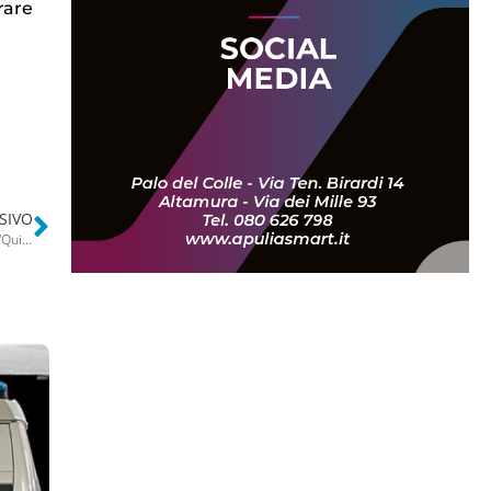
rare
SIVO
Voragine nel giardino, evacuato il palazzo. Proprietario sotto shock: “Qui giocano le nostre bimbe”