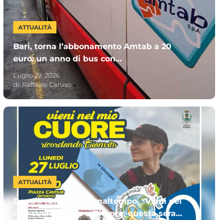
ATTUALITÀ
Bari, torna l’abbonamento Amtab a 20
euro: un anno di bus con
“MUVTinBUS365”. Chi può sottoscriverlo
Luglio 29, 2026
di:
Raffaele Caruso
ATTUALITÀ
Dopo il rinvio per il maltempo, “Vieni nel
mio cuore” torna a Bitonto: questa sera