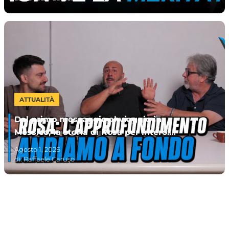
ATTUALITÀ
Dal primo messaggio al viaggio in
Messico, la storia di Rosa per intero:
retroscena e curiosità
Agosto 1, 2026
di:
Raffaele Caruso