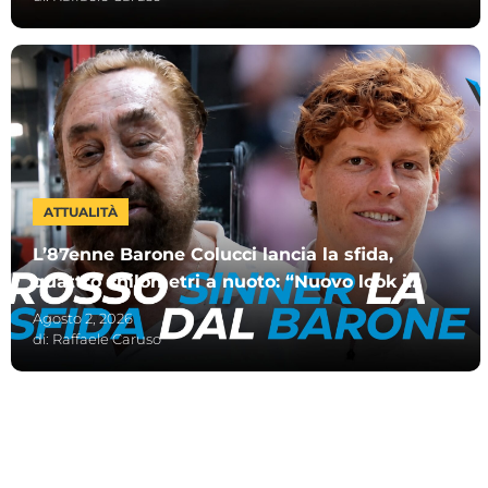
ATTUALITÀ
L’87enne Barone Colucci lancia la sfida,
quattro chilometri a nuoto: “Nuovo look in
onore di Sinner”
Agosto 2, 2026
di:
Raffaele Caruso