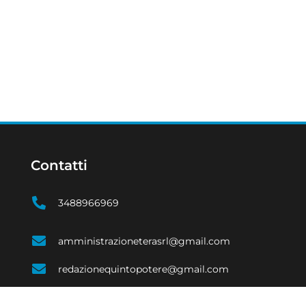
Contatti
3488966969
amministrazioneterasrl@gmail.com
redazionequintopotere@gmail.com
terasrlbari@pec.it