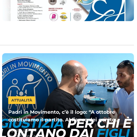
l’evento dedicato a Gianvito
Luglio 27, 2026
di:
Claudia Santoro
ATTUALITÀ
Padri in Movimento, c’è il logo: “A ottobre
costituiamo il partito. Al fianco dei genitori
separati”
Agosto 2, 2026
di:
Raffaele Caruso