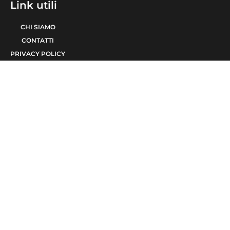
Link utili
CHI SIAMO
CONTATTI
PRIVACY POLICY
COOKIE POLICY
© 2021 TERA Srl Partita I.V.A. e codice fiscale 08623480723 | Registro delle
imprese di Bari 08623480723 | Testata giornalistica iscritta al Tribunale di Bari
num. R.G. 6371/2021 num. Registro Stampa 24 | Direttore Responsabile Raffaele
Caruso
Made with passion by