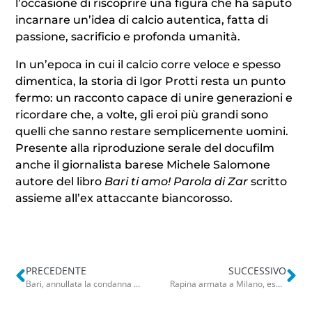
l’occasione di riscoprire una figura che ha saputo
incarnare un’idea di calcio autentica, fatta di
passione, sacrificio e profonda umanità.
In un’epoca in cui il calcio corre veloce e spesso
dimentica, la storia di Igor Protti resta un punto
fermo: un racconto capace di unire generazioni e
ricordare che, a volte, gli eroi più grandi sono
quelli che sanno restare semplicemente uomini.
Presente alla riproduzione serale del docufilm
anche il giornalista barese Michele Salomone
autore del libro
Bari ti amo! Parola di Zar
scritto
assieme all’ex attaccante biancorosso.
PRECEDENTE
SUCCESSIVO
Bari, annullata la condanna a 6 mesi inflitta all’ex consigliere regionale Conca: “Non ha diffamato Emiliano”
Rapina armata a Milano, esplodono colpo di pistola e si fanno consegnare 10mila euro: arrestati due baresi