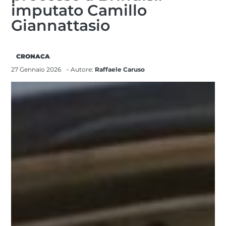
imputato Camillo
Giannattasio
CRONACA
27 Gennaio 2026
– Autore:
Raffaele Caruso