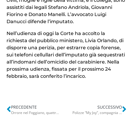
civili, moglie e figlie della vittima, e il collega, sono
assistiti dai legali Stefano Andriola, Giovanni
Fiorino e Donato Manelli. L’avvocato Luigi
Danucci difende l’imputato.
Nell’udienza di oggi la Corte ha accolto la
richiesta del pubblico ministero, Livia Orlando, di
disporre una perizia, per estrarre copia forense,
sui telefoni cellullari dell’imputato già sequestrati
all’indomani dell’omicidio del carabiniere. Nella
prossima udienza, fissata per il prossimo 24
febbraio, sarà conferito l’incarico.
PRECEDENTE
SUCCESSIVO
Orrore nel Foggiano, quattro cuccioli abbandonati in un cassonetto dei rifiuti: salvati da cittadini e volontari
Polizze “My Joy”, compagnia in liquidazione. Decine di baresi coinvolti. Il legale: “Fate l’accordo”