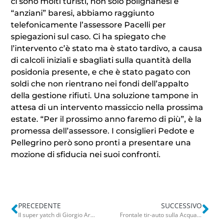
ci sono molti turisti, non solo polignanesi e
“anziani” baresi, abbiamo raggiunto
telefonicamente l’assessore Pacelli per
spiegazioni sul caso. Ci ha spiegato che
l’intervento c’è stato ma è stato tardivo, a causa
di calcoli iniziali e sbagliati sulla quantità della
posidonia presente, e che è stato pagato con
soldi che non rientrano nei fondi dell’appalto
della gestione rifiuti. Una soluzione tampone in
attesa di un intervento massiccio nella prossima
estate. “Per il prossimo anno faremo di più”, è la
promessa dell’assessore. I consiglieri Pedote e
Pellegrino però sono pronti a presentare una
mozione di sfiducia nei suoi confronti.
PRECEDENTE
SUCCESSIVO
Il super yatch di Giorgio Armani ormeggiato a Gallipoli: vale 65 milioni di dollari
Frontale tir-auto sulla Acquaviva-Cassano, Bmw distrutta: due feriti gravi. Strada chiusa al traffico