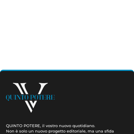
maf
QUINTO POTERE, il vostro nuovo quotidiano.
Non è solo un nuovo progetto editoriale, ma una sfida