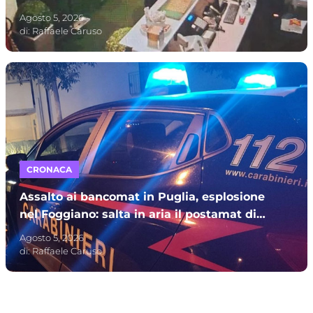
sette indagati – I NOMI
Agosto 5, 2026
di:
Raffaele Caruso
CRONACA
Assalto ai bancomat in Puglia, esplosione
nel Foggiano: salta in aria il postamat di
Stornarella ma il colpo fallisce
Agosto 5, 2026
di:
Raffaele Caruso