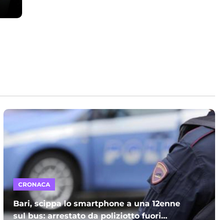
CRONACA
Bari, scippa lo smartphone a una 12enne
sul bus: arrestato da poliziotto fuori