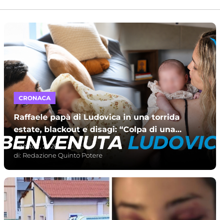
CRONACA
Raffaele papà di Ludovica in una torrida
estate, blackout e disagi: “Colpa di una
scelta assurda”
Agosto 1, 2026
di:
Redazione Quinto Potere