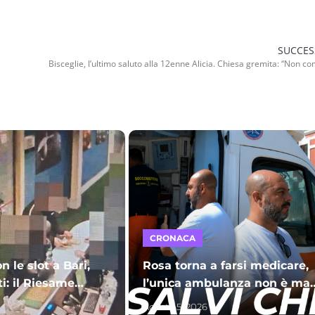
SUCCES
CRONACA
n le slot a Bari,
Rosa torna a farsi medicare,
ti: il Riesame
l’unica ambulanza non è mai
arcere per sette
stata autorizzata: c’è da star
Agosto 5, 2026