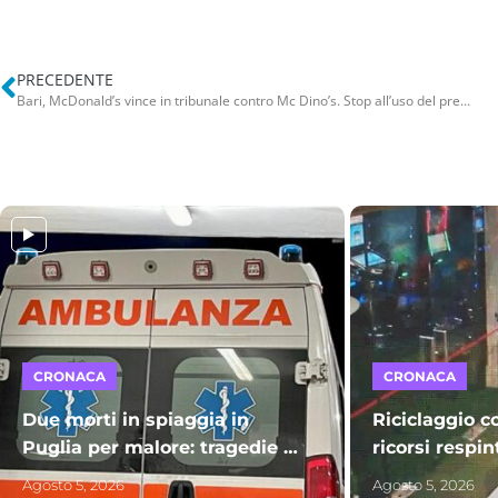
PRECEDENTE
Bari, McDonald’s vince in tribunale contro Mc Dino’s. Stop all’uso del prefisso Mc: “È del colosso americano”
CRONACA
CRONACA
Due morti in spiaggia in
Riciclaggio co
Puglia per malore: tragedie a
ricorsi respin
Sant’Isidoro e Bisceglie. A
conferma il c
Agosto 5, 2026
Agosto 5, 2026