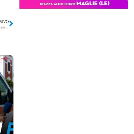
SIVO
Bisceglie, l’ultimo saluto alla 12enne Alicia. Chiesa gremita: “Non comprendiamo il perché di questa morte”
e