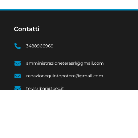
Contatti
3488966969
amministrazioneterasrl@gmail.com
redazionequintopotere@gmail.com
terasrlbari@pec.it
SOCIALE
ECONOMIA
EVENTI E CULTURA
COSTUME
SPORT