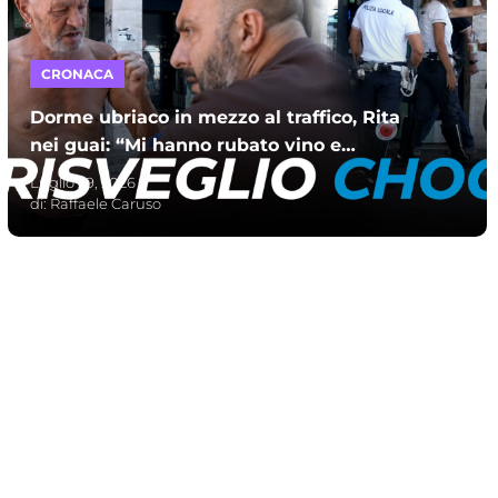
CRONACA
Dorme ubriaco in mezzo al traffico, Rita
nei guai: “Mi hanno rubato vino e
maglietta. Chiama il 118”
Luglio 29, 2026
di:
Raffaele Caruso