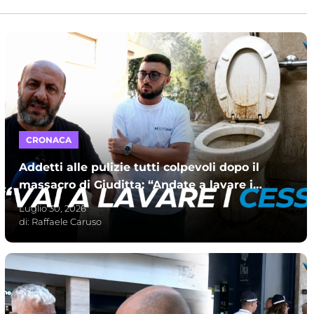
CRONACA
Addetti alle pulizie tutti colpevoli dopo il
massacro di Giuditta: “Andate a lavare i
cessi mafiosi”
Luglio 30, 2026
di:
Raffaele Caruso