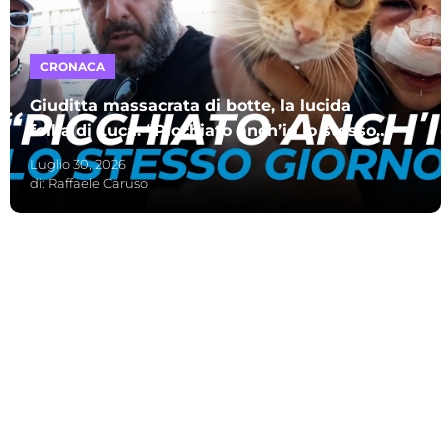
CRONACA
Giuditta massacrata di botte, la lucida
follia di Luca: “Picchiato anch’io lo stesso
giorno”
Luglio 30, 2026
di:
Raffaele Caruso