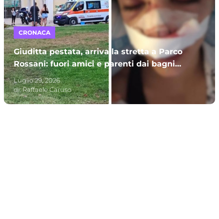
CRONACA
Giuditta pestata, arriva la stretta a Parco
Rossani: fuori amici e parenti dai bagni
pubblici. Le scuse dei dipendenti
Luglio 29, 2026
di:
Raffaele Caruso