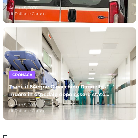
A perdere la vita due uomini
Agosto 5, 2026
di:
Raffaele Caruso
CRONACA
Trani, il 64enne Gioacchino Dagnello
muore in ospedale dopo essere stato
investito: s’indaga per omicidio stradale
Agosto 5, 2026
di:
Raffaele Caruso