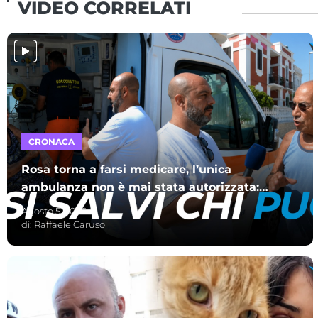
VIDEO CORRELATI
CRONACA
Rosa torna a farsi medicare, l’unica
ambulanza non è mai stata autorizzata:
c’è da stare tranquilli
Agosto 5, 2026
di:
Raffaele Caruso