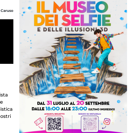
 Caruso
ista
ne
istica
ostri