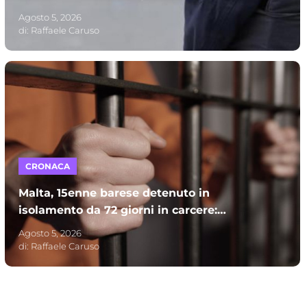
servizio e processato per direttissima
Agosto 5, 2026
di:
Raffaele Caruso
CRONACA
Malta, 15enne barese detenuto in
isolamento da 72 giorni in carcere:
l’appello dei genitori alle autorità italiane
Agosto 5, 2026
di:
Raffaele Caruso