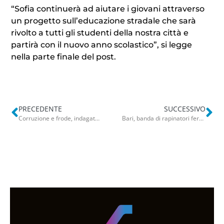
“Sofia continuerà ad aiutare i giovani attraverso
un progetto sull’educazione stradale che sarà
rivolto a tutti gli studenti della nostra città e
partirà con il nuovo anno scolastico”, si legge
nella parte finale del post.
PRECEDENTE
SUCCESSIVO
Corruzione e frode, indagato Delli Noci: l’assessore regionale si dimette dopo l’interrogatorio a Lecce
Bari, banda di rapinatori fermata prima del colpo. Blitz nel garage a San Girolamo: 4 arresti – FOTO