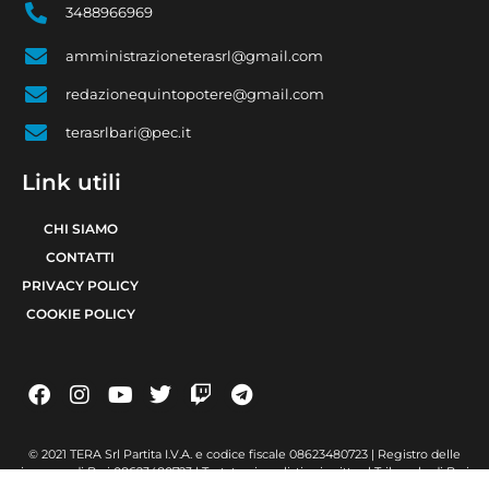
3488966969
amministrazioneterasrl@gmail.com
redazionequintopotere@gmail.com
terasrlbari@pec.it
Link utili
CHI SIAMO
CONTATTI
PRIVACY POLICY
COOKIE POLICY
© 2021 TERA Srl Partita I.V.A. e codice fiscale 08623480723 | Registro delle
imprese di Bari 08623480723 | Testata giornalistica iscritta al Tribunale di Bari
num. R.G. 6371/2021 num. Registro Stampa 24 | Direttore Responsabile Raffaele