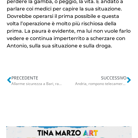
perdere la gamba, o peggio, la vita. È andato a
parlare coi medici per capire la sua situazione.
Dovrebbe operarsi il prima possibile e questa
volta l’operazione è molto più rischiosa della
prima. La paura è evidente, ma lui non vuole farlo
vedere e continua imperterrito a scherzare con
Antonio, sulla sua situazione e sulla droga.
PRECEDENTE
SUCCESSIVO
Allarme sicurezza a Bari, rapina nel bar Micunco al Libertà: ladri armati rubano soldi e gratta e vinci
Andria, rompono telecamere con sassi e bastoni e urinano nel cortile comunale: sanzionati 4 ragazzi