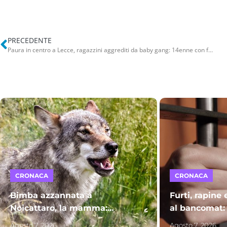
PRECEDENTE
Paura in centro a Lecce, ragazzini aggrediti da baby gang: 14enne con frattura al naso e timpano perforato
CRONACA
CRONACA
Bimba azzannata a
Furti, rapine 
Noicattaro, la mamma:
al bancomat:
“Miracolati”. Proseguono le
Bitonto finis
Agosto 7, 2026
Agosto 7, 2026