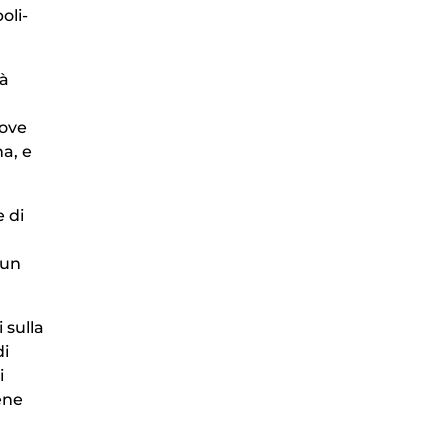
oli-
rà
uove
a, e
e di
 un
 sulla
di
i
ene