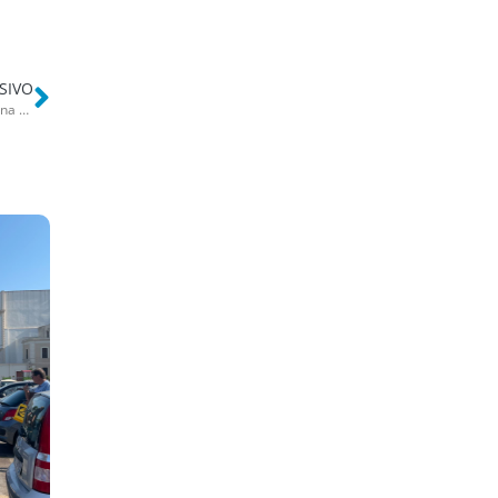
SIVO
Sonia e Slavcho restano chiusi fuori casa: il fabbro costa 100 euro. Una triste festa della mamma