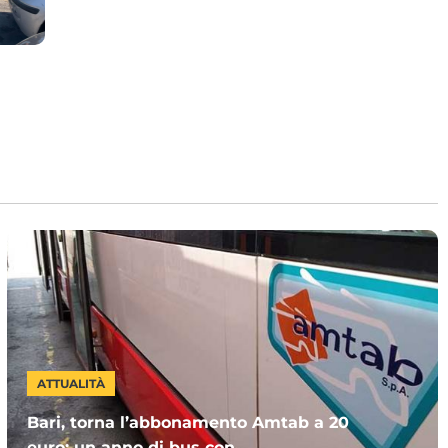
ATTUALITÀ
Bari, torna l’abbonamento Amtab a 20
euro: un anno di bus con