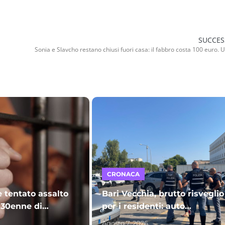
SUCCES
CRONACA
e tentato assalto
Bari Vecchia, brutto risveglio
 30enne di
per i residenti: auto
ce in carcere
vandalizzate sul piazzale
Agosto 7, 2026