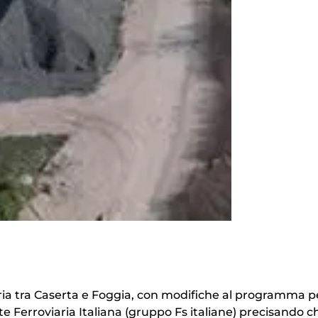
aria tra Caserta e Foggia, con modifiche al programma pe
e Ferroviaria Italiana (gruppo Fs italiane) precisando ch