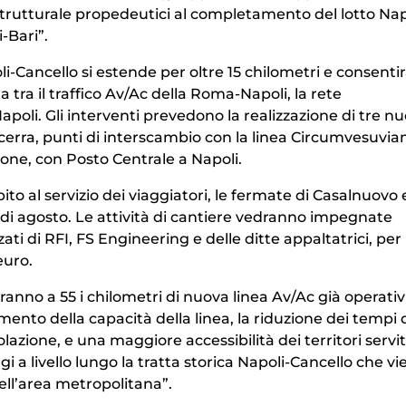
strutturale propedeutici al completamento del lotto Nap
-Bari”.
li-Cancello si estende per oltre 15 chilometri e consenti
 tra il traffico Av/Ac della Roma-Napoli, la rete
Napoli. Gli interventi prevedono la realizzazione di tre n
rra, punti di interscambio con la linea Circumvesuvian
ne, con Posto Centrale a Napoli.
ito al servizio dei viaggiatori, le fermate di Casalnuovo 
i agosto. Le attività di cantiere vedranno impegnate
ti di RFI, FS Engineering e delle ditte appaltatrici, per
euro.
ranno a 55 i chilometri di nuova linea Av/Ac già operativi
mento della capacità della linea, la riduzione dei tempi 
lazione, e una maggiore accessibilità dei territori servit
i a livello lungo la tratta storica Napoli-Cancello che vi
ell’area metropolitana”.