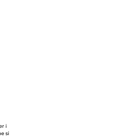
r i
e si