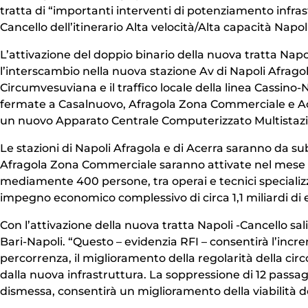
tratta di “importanti interventi di potenziamento infra
Cancello dell’itinerario Alta velocità/Alta capacità Napoli
L’attivazione del doppio binario della nuova tratta Napo
l’interscambio nella nuova stazione Av di Napoli Afragola
Circumvesuviana e il traffico locale della linea Cassino-
fermate a Casalnuovo, Afragola Zona Commerciale e Ace
un nuovo Apparato Centrale Computerizzato Multistazio
Le stazioni di Napoli Afragola e di Acerra saranno da sub
Afragola Zona Commerciale saranno attivate nel mese d
mediamente 400 persone, tra operai e tecnici specializza
impegno economico complessivo di circa 1,1 miliardi di 
Con l’attivazione della nuova tratta Napoli -Cancello sali
Bari-Napoli. “Questo – evidenzia RFI – consentirà l’incre
percorrenza, il miglioramento della regolarità della circo
dalla nuova infrastruttura. La soppressione di 12 passagg
dismessa, consentirà un miglioramento della viabilità d