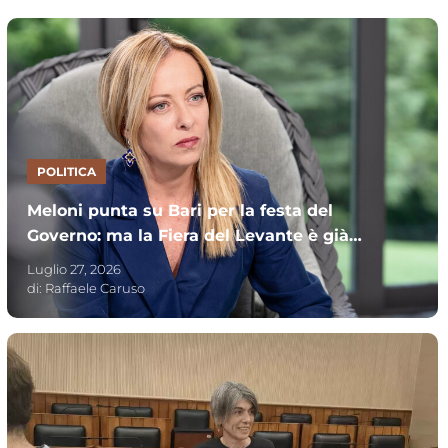
POLITICA
Meloni punta su Bari per la festa del
Governo: ma la Fiera del Levante è già
occupata dal concerto di Caparezza
Luglio 27, 2026
di:
Raffaele Caruso