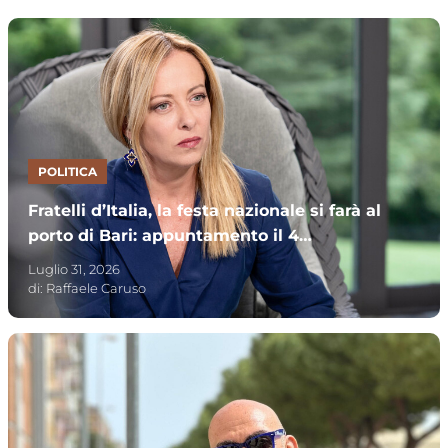
POLITICA
Fratelli d’Italia, la festa nazionale si farà al
porto di Bari: appuntamento il 4
settembre con la premier Meloni
Luglio 31, 2026
di:
Raffaele Caruso