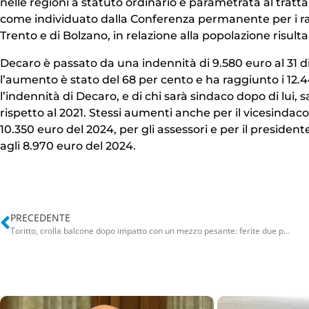
nelle regioni a statuto ordinario è parametrata al trat
come individuato dalla Conferenza permanente per i rapp
Trento e di Bolzano, in relazione alla popolazione risult
Decaro è passato da una indennità di 9.580 euro al 31 d
l’aumento è stato del 68 per cento e ha raggiunto i 12.
l’indennità di Decaro, e di chi sarà sindaco dopo di lui,
rispetto al 2021. Stessi aumenti anche per il vicesindaco
10.350 euro del 2024, per gli assessori e per il preside
agli 8.970 euro del 2024.
PRECEDENTE
Toritto, crolla balcone dopo impatto con un mezzo pesante: ferite due persone