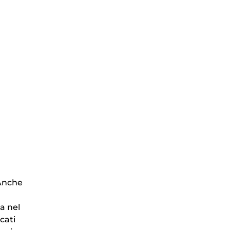
 Anche
ta nel
cati