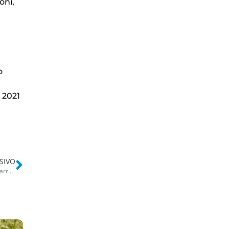
oni,
o
 2021
SIVO
Barletta, rapina centro scommesse e minaccia di morte la cassiera: arrestato 42enne