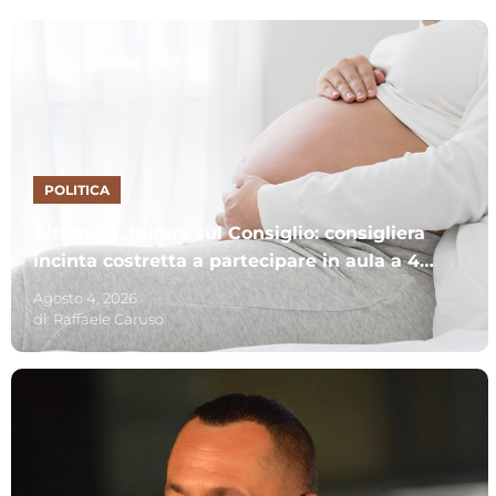
POLITICA
Altamura, bufera sul Consiglio: consigliera
incinta costretta a partecipare in aula a 40
gradi e al nono mese
Agosto 4, 2026
di:
Raffaele Caruso