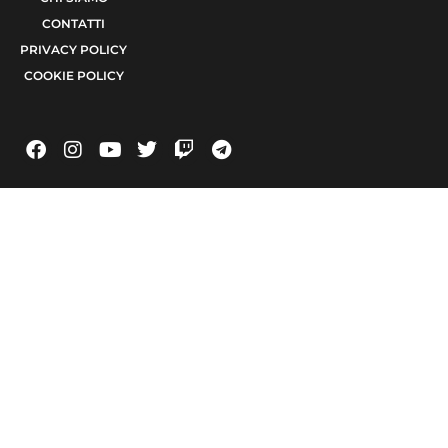
CONTATTI
PRIVACY POLICY
COOKIE POLICY
© 2021 TERA Srl Partita I.V.A. e codice fiscale 08623480723 | Registro delle
imprese di Bari 08623480723 | Testata giornalistica iscritta al Tribunale di Bari
num. R.G. 6371/2021 num. Registro Stampa 24 | Direttore Responsabile Raffaele
Caruso
Made with passion by