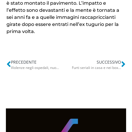
è stato montato il pavimento. L’impatto e
l’effetto sono devastanti e la mente è tornata a
sei anni fa e a quelle immagini raccapriccianti
girate dopo essere entrati nell’ex tugurio per la
prima volta.
PRECEDENTE
SUCCESSIVO
Violenze negli ospedali, nuovo caso a Lecce: madre e figlia aggrediscono infermiera e oss al Pronto Soccorso
Furti seriali in casa e nei box, arrestato a Bari ladro georgiano. Caccia ai complici della banda