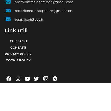
amministrazioneterasrl@gmail.com
redazionequintopotere@gmail.com
terasrlbari@pec.it
Link utili
CHI SIAMO
CONTATTI
PRIVACY POLICY
COOKIE POLICY
© 2021 TERA Srl Partita I.V.A. e codice fiscale 08623480723 | Registro delle
imprese di Bari 08623480723 | Testata giornalistica iscritta al Tribunale di Bari
num. R.G. 6371/2021 num. Registro Stampa 24 | Direttore Responsabile Raffaele
Caruso