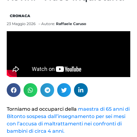
CRONACA
23 Maggio 2026
– Autore:
Raffaele Caruso
Torniamo ad occuparci della
maestra di 65 anni di
Bitonto sospesa dall’insegnamento per sei mesi
con l’accusa di maltrattamenti nei confronti di
bambini di circa 4 anni.