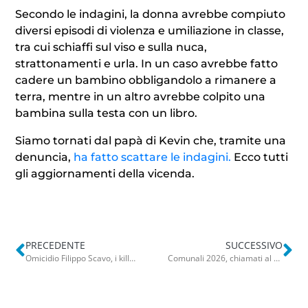
Secondo le indagini, la donna avrebbe compiuto
diversi episodi di violenza e umiliazione in classe,
tra cui schiaffi sul viso e sulla nuca,
strattonamenti e urla. In un caso avrebbe fatto
cadere un bambino obbligandolo a rimanere a
terra, mentre in un altro avrebbe colpito una
bambina sulla testa con un libro.
Siamo tornati dal papà di Kevin che, tramite una
denuncia,
ha fatto scattare le indagini.
Ecco tutti
gli aggiornamenti della vicenda.
PRECEDENTE
SUCCESSIVO
Omicidio Filippo Scavo, i killer entrati già armati in discoteca: “Falle nei controlli”. Il Divine non riapre
Comunali 2026, chiamati al voto 750mila pugliesi in 54 Comuni: nel Barese si vota in 9 Comuni