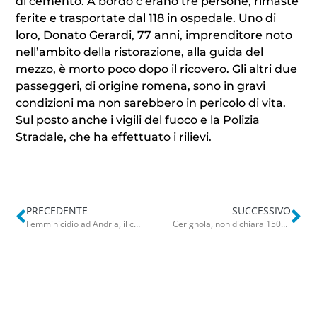
di cemento. A bordo c’erano tre persone, rimaste
ferite e trasportate dal 118 in ospedale. Uno di
loro, Donato Gerardi, 77 anni, imprenditore noto
nell’ambito della ristorazione, alla guida del
mezzo, è morto poco dopo il ricovero. Gli altri due
passeggeri, di origine romena, sono in gravi
condizioni ma non sarebbero in pericolo di vita.
Sul posto anche i vigili del fuoco e la Polizia
Stradale, che ha effettuato i rilievi.
PRECEDENTE
SUCCESSIVO
Femminicidio ad Andria, il comune di Barletta: “Doniamo una nicchia nel cimitero per Vincenza”
Cerignola, non dichiara 150mila euro al Fisco: nei guai ingegnere