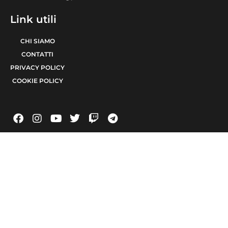
Link utili
CHI SIAMO
CONTATTI
PRIVACY POLICY
COOKIE POLICY
© 2021 TERA Srl Partita I.V.A. e codice fiscale 08623480723 | Registro delle
imprese di Bari 08623480723 | Testata giornalistica iscritta al Tribunale di Bari
num. R.G. 6371/2021 num. Registro Stampa 24 | Direttore Responsabile Raffaele
Caruso
Made with passion by