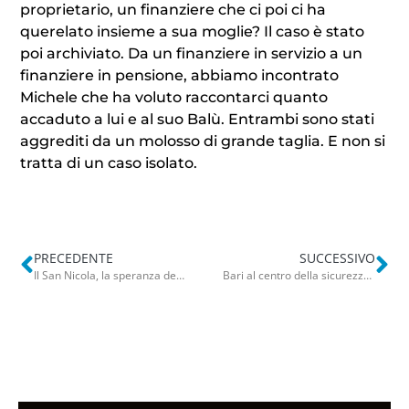
proprietario, un finanziere che ci poi ci ha
querelato insieme a sua moglie? Il caso è stato
poi archiviato. Da un finanziere in servizio a un
finanziere in pensione, abbiamo incontrato
Michele che ha voluto raccontarci quanto
accaduto a lui e al suo Balù. Entrambi sono stati
aggrediti da un molosso di grande taglia. E non si
tratta di un caso isolato.
PRECEDENTE
SUCCESSIVO
Il San Nicola, la speranza del ripescaggio e l’incontro Leccese-De Laurentiis: settimana da dentro o fuori per il Bari
Bari al centro della sicurezza digitale: accordo tra UniBa e Dipartimento Pubblica Sicurezza