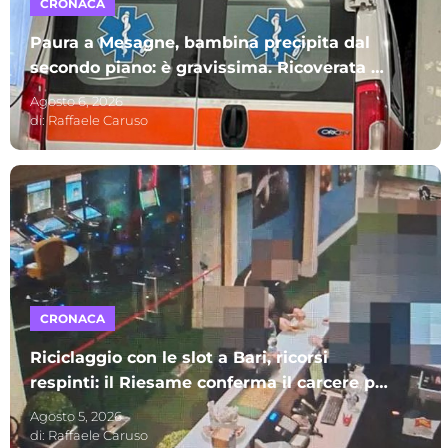
CRONACA
Paura a Mesagne, bambina precipita dal
secondo piano: è gravissima. Ricoverata al
Policlinico di Bari
Agosto 6, 2026
di:
Raffaele Caruso
CRONACA
Riciclaggio con le slot a Bari, ricorsi
respinti: il Riesame conferma il carcere per
sette indagati – I NOMI
Agosto 5, 2026
di:
Raffaele Caruso