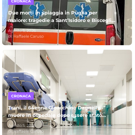
CRONACA
Due morti in spiaggia in Puglia per
malore: tragedie a Sant’Isidoro e Bisceglie.
A perdere la vita due uomini
Agosto 5, 2026
di:
Raffaele Caruso
CRONACA
Trani, il 64enne Gioacchino Dagnello
muore in ospedale dopo essere stato
investito: s’indaga per omicidio stradale
Agosto 5, 2026
di:
Raffaele Caruso