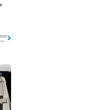
le
SIVO
Pilastri collassati, blatte e vecchie radiografie: blitz osceno nell’interrato del Pediatrico di Bari