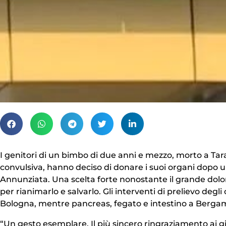
I genitori di un bimbo di due anni e mezzo, morto a Tar
convulsiva, hanno deciso di donare i suoi organi dopo un
Annunziata. Una scelta forte nonostante il grande dolor
per rianimarlo e salvarlo. Gli interventi di prelievo degl
Bologna, mentre pancreas, fegato e intestino a Berga
“Un gesto esemplare. Il più sincero ringraziamento ai gi