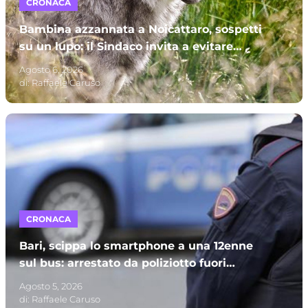
CRONACA
Bambina azzannata a Noicattaro, sospetti
su un lupo: il Sindaco invita a evitare
parchi e campagne
Agosto 6, 2026
di:
Raffaele Caruso
CRONACA
Bari, scippa lo smartphone a una 12enne
sul bus: arrestato da poliziotto fuori
servizio e processato per direttissima
Agosto 5, 2026
di:
Raffaele Caruso