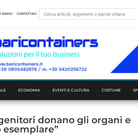
I SIAMO
CONTATTACI
ALE
ECONOMIA
EVENTI E CULTURA
COSTUME
S
genitori donano gli organi e
o esemplare”