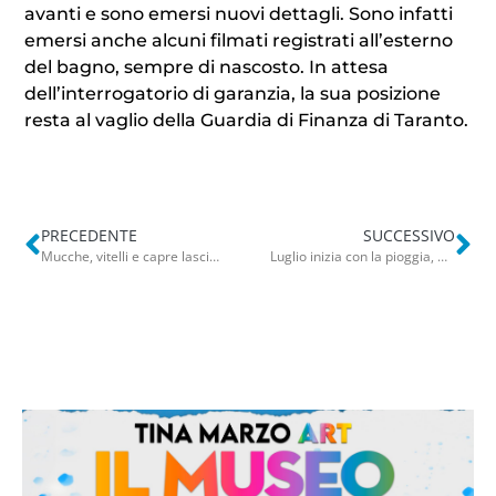
avanti e sono emersi nuovi dettagli. Sono infatti
emersi anche alcuni filmati registrati all’esterno
del bagno, sempre di nascosto. In attesa
dell’interrogatorio di garanzia, la sua posizione
resta al vaglio della Guardia di Finanza di Taranto.
PRECEDENTE
SUCCESSIVO
Mucche, vitelli e capre lasciati nel letame in stalle sporche: sequestrata azienda zootecnica a Ruvo
Luglio inizia con la pioggia, weekend bagnato in Puglia: allerta gialla domani dalle 8 alle 20