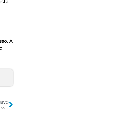
ista
sso. A
o
SIVO
Follia a Gallipoli, 22enne barese picchiato da uno sconosciuto: mandibola rotta. L’aggressione finisce su TikTok