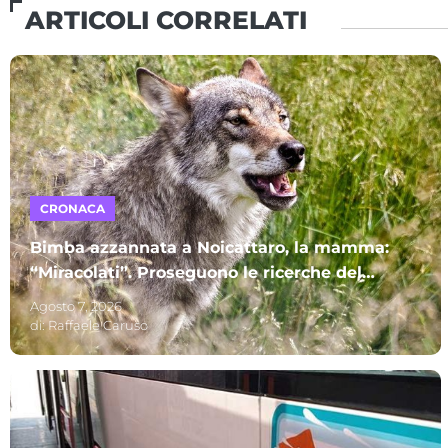
ARTICOLI CORRELATI
CRONACA
Bimba azzannata a Noicattaro, la mamma:
“Miracolati”. Proseguono le ricerche del
lupo
Agosto 7, 2026
di:
Raffaele Caruso