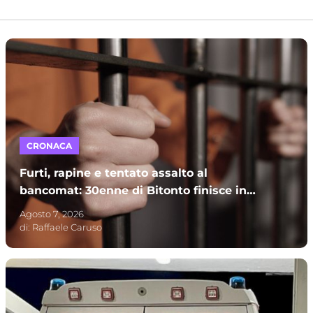
CRONACA
Furti, rapine e tentato assalto al
bancomat: 30enne di Bitonto finisce in
carcere
Agosto 7, 2026
di:
Raffaele Caruso