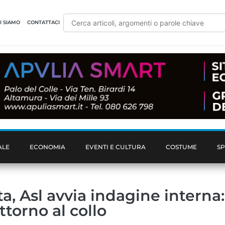
I SIAMO
CONTATTACI
ALE
ECONOMIA
EVENTI E CULTURA
COSTUME
S
, Asl avvia indagine interna:
torno al collo