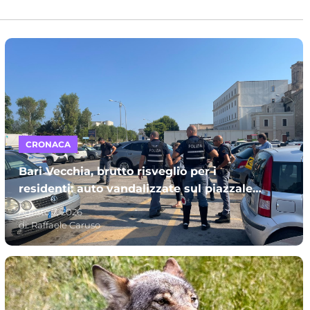
CRONACA
Bari Vecchia, brutto risveglio per i
residenti: auto vandalizzate sul piazzale
Mincuzzi
Agosto 7, 2026
di:
Raffaele Caruso