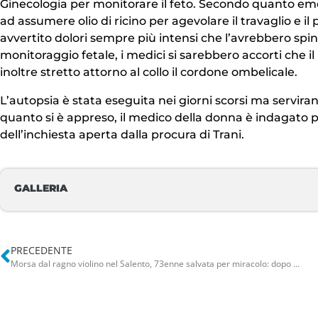
Ginecologia per monitorare il feto. Secondo quanto emer
ad assumere olio di ricino per agevolare il travaglio e i
avvertito dolori sempre più intensi che l’avrebbero spi
monitoraggio fetale, i medici si sarebbero accorti che il
inoltre stretto attorno al collo il cordone ombelicale.
L’autopsia è stata eseguita nei giorni scorsi ma servira
quanto si è appreso, il medico della donna è indagato p
dell’inchiesta aperta dalla procura di Trani.
GALLERIA
PRECEDENTE
Morsa dal ragno violino nel Salento, 73enne salvata per miracolo: dopo 3 mesi è ancora in ospedale