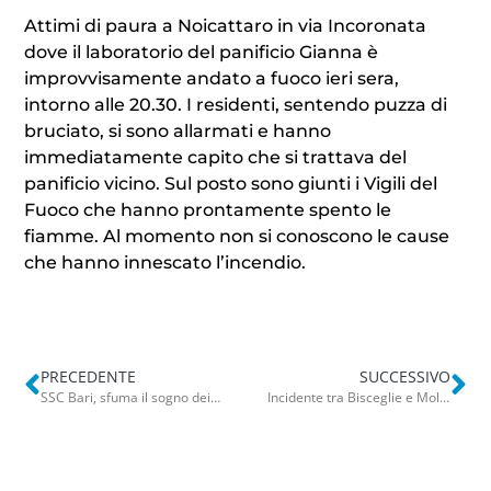
Attimi di paura a Noicattaro in via Incoronata
dove il laboratorio del panificio Gianna è
improvvisamente andato a fuoco ieri sera,
intorno alle 20.30. I residenti, sentendo puzza di
bruciato, si sono allarmati e hanno
immediatamente capito che si trattava del
panificio vicino. Sul posto sono giunti i Vigili del
Fuoco che hanno prontamente spento le
fiamme. Al momento non si conoscono le cause
che hanno innescato l’incendio.
PRECEDENTE
SUCCESSIVO
SSC Bari, sfuma il sogno dei galletti under 15: battuti in finale dal Cesena
Incidente tra Bisceglie e Molfetta, scontro tra 2 auto sulla ss16: ferito un anziano