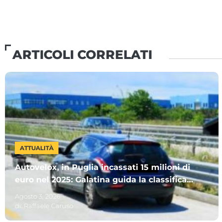
ARTICOLI CORRELATI
ATTUALITÀ
Autovelox, in Puglia incassati 15 milioni di
euro nel 2025: Galatina guida la classifica.
Ecco gli altri Comuni più “cari”
Agosto 3, 2026
di:
Raffaele Caruso