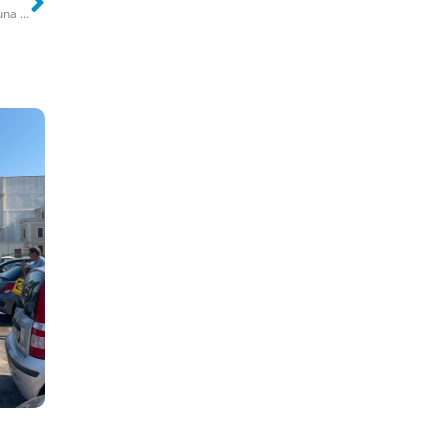
Maxi sequestro di cozze in poche ore tra Bari e Bitonto: recuperata una tonnellata di mitili irregolari