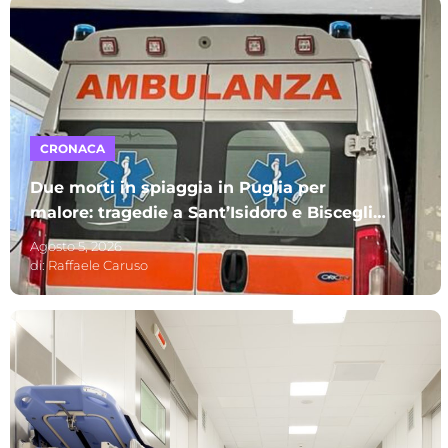
CRONACA
Due morti in spiaggia in Puglia per
malore: tragedie a Sant’Isidoro e Bisceglie.
A perdere la vita due uomini
Agosto 5, 2026
di:
Raffaele Caruso