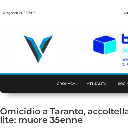
6 Agosto 2026 3:06
CH
CRONACA
ATTUALITÀ
SOCI
Omicidio a Taranto, accoltell
lite: muore 35enne