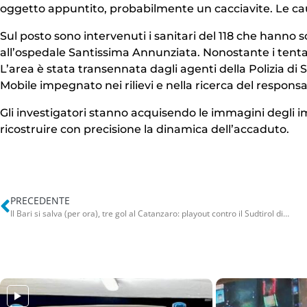
oggetto appuntito, probabilmente un cacciavite. Le ca
Sul posto sono intervenuti i sanitari del 118 che hanno s
all’ospedale Santissima Annunziata. Nonostante i tentat
L’area è stata transennata dagli agenti della Polizia di
Mobile impegnato nei rilievi e nella ricerca del responsa
Gli investigatori stanno acquisendo le immagini degli i
ricostruire con precisione la dinamica dell’accaduto.
PRECEDENTE
Il Bari si salva (per ora), tre gol al Catanzaro: playout contro il Sudtirol di Masiello per restare in B