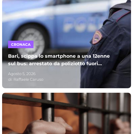
CRONACA
Bari, scippa lo smartphone a una 12enne
sul bus: arrestato da poliziotto fuori
servizio e processato per direttissima
Agosto 5, 2026
di:
Raffaele Caruso