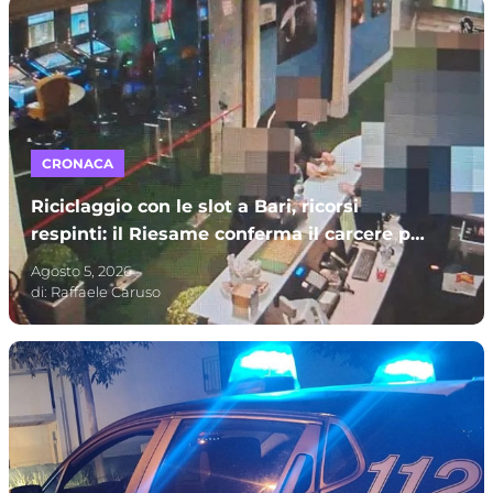
CRONACA
Riciclaggio con le slot a Bari, ricorsi
respinti: il Riesame conferma il carcere per
sette indagati – I NOMI
Agosto 5, 2026
di:
Raffaele Caruso