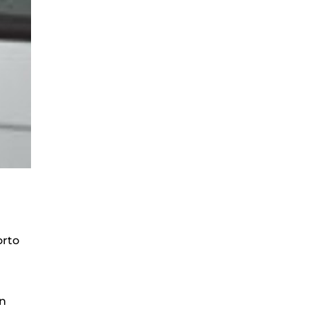
orto
un