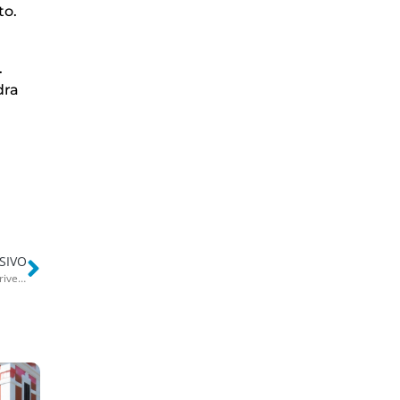
to.
.
dra
SIVO
Omicidio Filippo Scavo, il gip: “Dylan Capriati non si fece vedere a Barivecchia dopo averlo ucciso”