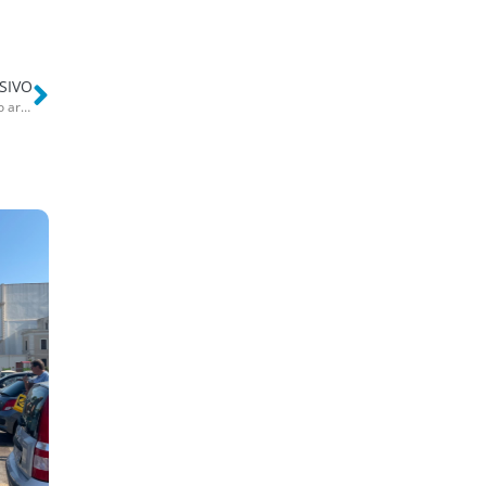
SIVO
San Severo, spari in strada dopo lite per un incidente. C’è un secondo arresto: 22enne finisce in carcere