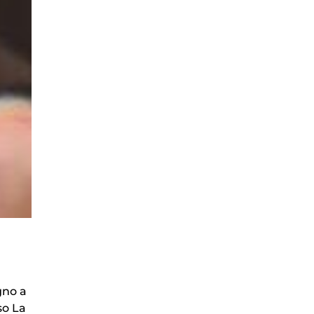
gno a
so La