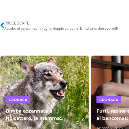
PRECEDENTE
Assalto ai bancomat in Puglia, doppio colpo nel Brindisino: due sportelli in aria a Carovigno e Torre Canne
CRONACA
CRONACA
Bimba azzannata a
Furti, rapine 
Noicattaro, la mamma:
al bancomat:
“Miracolati”. Proseguono le
Bitonto finis
Agosto 7, 2026
Agosto 7, 2026