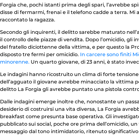
Forgia che, pochi istanti prima degli spari, l’avrebbe sp
disse di fermarmi, frenai e il telefono cadde a terra. Mi 
raccontato la ragazza.
Secondo gli inquirenti, il delitto sarebbe maturato nell’a
il controllo delle piazze di vendita. Dopo l’omicidio, gli
del fratello diciottenne della vittima, e per questo la P
disposto tre fermi per omicidio.
In carcere sono finiti M
minorenne.
Un quarto giovane, di 23 anni, è stato inve
Le indagini hanno ricostruito un clima di forte tension
dell’agguato il giovane avrebbe minacciato la vittima p
delitto La Forgia gli avrebbe puntato una pistola cont
Dalle indagini emerge inoltre che, nonostante un passat
desiderio di costruirsi una vita diversa, La Forgia avreb
breakfast come presunta base operativa. Gli investigat
pubblicato sui social, poche ore prima dell’omicidio, 
messaggio dal tono intimidatorio, ritenuto significativo 