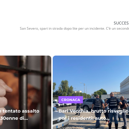
SUCCES
CRONACA
e tentato assalto
Bari Vecchia, brutto risveglio
 30enne di
per i residenti: auto
ce in carcere
vandalizzate sul piazzale
Agosto 7, 2026