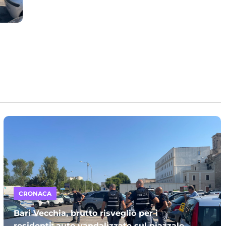
CRONACA
Bari Vecchia, brutto risveglio per i
residenti: auto vandalizzate sul piazzale