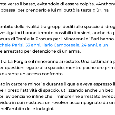
inta verso il basso, evitandole di essere colpita. «Anthon
abbassai per prenderlo e lui mi buttò la testa giù», ha
mbito delle rivalità tra gruppi dediti allo spaccio di dro
 investigatori hanno temuto possibili ritorsioni, anche da 
rocura di Trani e la Procura per i Minorenni di Bari hanno
ichele Parisi, 53 anni, Ilario Camporeale, 24 anni, e un
ce arrestato per detenzione di un’arma.
e tra La Forgia e il minorenne arrestato. Una settimana
er questioni legate allo spaccio, mentre poche ore prim
ro durante un acceso confronto.
o in carcere minorile durante il quale aveva espresso il
be ripreso l’attività di spaccio, utilizzando anche un bed
ori evidenziano infine che il minorenne arrestato avreb
un video in cui mostrava un revolver accompagnato da un
nell’ambito delle indagini.