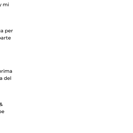
y mi
ga per
parte
 prima
a del
 &
be