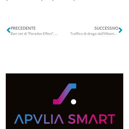
PRECEDENTE
SUCCESSIVO
Bari set di “Paradox Effect”, Emiliano incontra Harvey Keitel: “Emozionato nel conoscere una leggenda”
Traffico di droga dall’Albania, 21 indagati e 4 arresti a Brindisi: sequestrati 3.5 chili di cocaina