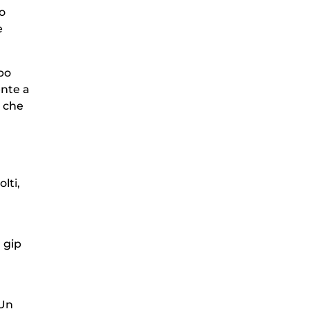
o
e
po
ente a
o che
lti,
l gip
 Un