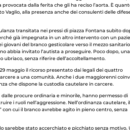
rovocata dalla ferita che gli ha reciso l’aorta. È quant
 Vaglio, alla presenza anche dei consulenti delle difes
lanza transitata nei pressi di piazza Fontana subito do
rché già impegnata in un altro intervento con un pazi
ei giovani del branco gesticolare verso il mezzo sanitari
uno abbia invitato l’autista a proseguire. Poco dopo, una
ubriaco, senza riferire dell’accoltellamento.
l 29 maggio il ricorso presentato dai legali dei quattro
 carcere a una comunità. Anche i due maggiorenni coinvo
za che dispone la custodia cautelare in carcere.
e dalle procure ordinaria e minorile, hanno permesso di
uire i ruoli nell’aggressione. Nell’ordinanza cautelare, i
 con cui il branco avrebbe agito in pieno centro, senza
do sarebbe stato accerchiato e picchiato senza motivo.