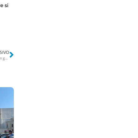
e si
SIVO
Lite tra giovani a Molfetta, terrore in centro: pistola puntata contro un gruppo. Fuga e urla di paura