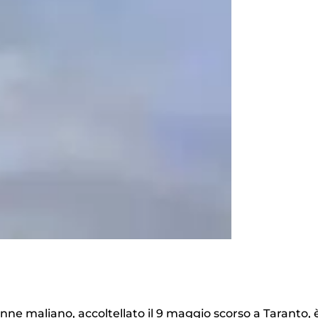
enne maliano, accoltellato il 9 maggio scorso a Taranto, 