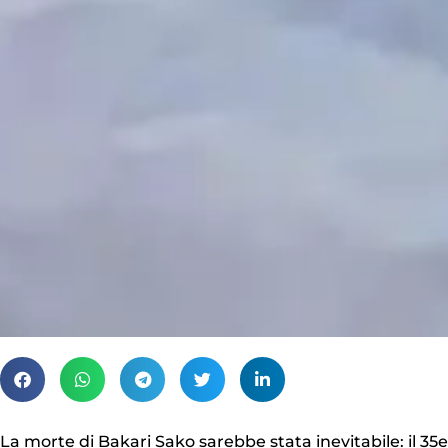
La morte di Bakari Sako sarebbe stata inevitabile: il 35