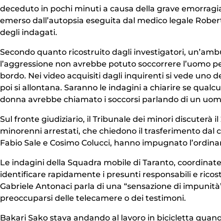
deceduto in pochi minuti a causa della grave emorragia p
emerso dall’autopsia eseguita dal medico legale Roberto
degli indagati.
Secondo quanto ricostruito dagli investigatori, un’ambu
l’aggressione non avrebbe potuto soccorrere l’uomo pe
bordo. Nei video acquisiti dagli inquirenti si vede uno d
poi si allontana. Saranno le indagini a chiarire se qualc
donna avrebbe chiamato i soccorsi parlando di un uomo 
Sul fronte giudiziario, il Tribunale dei minori discuterà i
minorenni arrestati, che chiedono il trasferimento dal
Fabio Sale e Cosimo Colucci, hanno impugnato l’ordinan
Le indagini della Squadra mobile di Taranto, coordinat
identificare rapidamente i presunti responsabili e ricostr
Gabriele Antonaci parla di una “sensazione di impunità”
preoccuparsi delle telecamere o dei testimoni.
Bakari Sako stava andando al lavoro in bicicletta quan