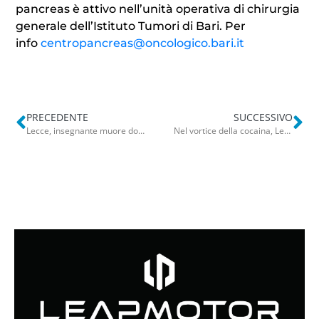
pancreas è attivo nell’unità operativa di chirurgia
generale dell’Istituto Tumori di Bari. Per
info
centropancreas@
oncologico.bari.it
PRECEDENTE
SUCCESSIVO
Lecce, insegnante muore dopo 10 giorni di ricovero in attesa di un esame: indagati due medici
Nel vortice della cocaina, Leo chiede scusa al papà: “Era giusto così sono più sereno”