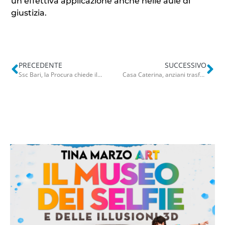
un’effettiva applicazione anche nelle aule di
giustizia.
PRECEDENTE
SUCCESSIVO
Ssc Bari, la Procura chiede il fallimento dopo la retrocessione in C: “Grave squilibrio economico-finanziario”
Casa Caterina, anziani trasferiti e messi al sicuro. Via gli ultimi ospiti: “Vittoria tardiva”