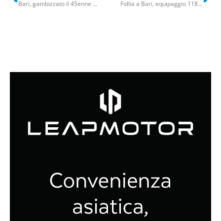
Bari, gambizzato il 45enne Domenico Franco al San Paolo: 4 anni e 8 mesi a Giuseppe Vavalle
Follia a Bari, equipaggio 118 aggredito dai parenti di un ferito: “Questa ambulanza è troppo lenta”