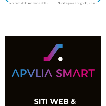
Giornata della memoria delle vittime di terrorismo: Bari ricorda Aldo Moro
Nubifragio a Cerignola, il sindaco: “Danni ingenti e aree senza corrente chiederò stato di calamità naturale”