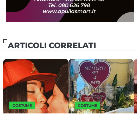
ARTICOLI CORRELATI
COSTUME
COSTUME
Nozze fra amici o
I cuori che hanno
sconosciuti, la
conquistato
novità dell’estate a
Barivecchia: da
Giugno 16, 2026
Giugno 12, 2026