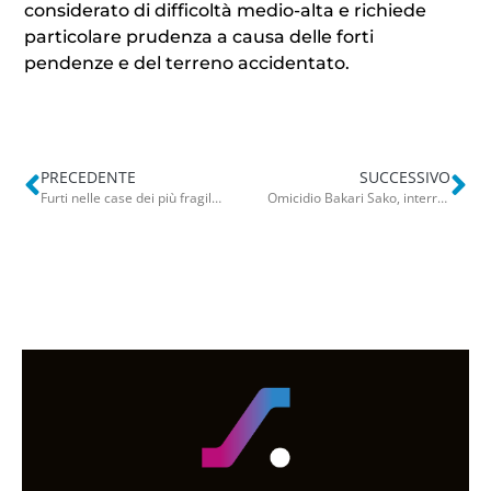
considerato di difficoltà medio-alta e richiede
particolare prudenza a causa delle forti
pendenze e del terreno accidentato.
PRECEDENTE
SUCCESSIVO
Furti nelle case dei più fragili e auto clonate per evitare di essere presi: arrestata coppia di ladri a Canosa
Omicidio Bakari Sako, interrogato il 19enne Fabio Sale: “Non l’ho toccato nemmeno con un dito”