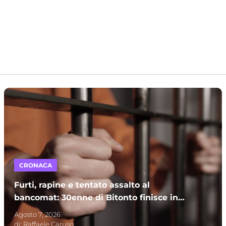
CRONACA
Furti, rapine e tentato assalto al
bancomat: 30enne di Bitonto finisce in
carcere
Agosto 7, 2026
di:
Raffaele Caruso