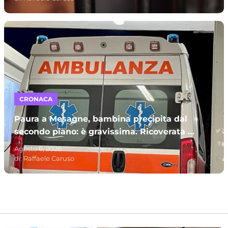
CRONACA
Paura a Mesagne, bambina precipita dal
secondo piano: è gravissima. Ricoverata al
Policlinico di Bari
Agosto 6, 2026
di:
Raffaele Caruso