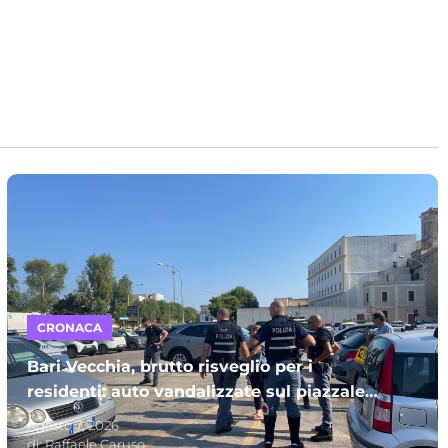
CRONACA
Bari Vecchia, brutto risveglio per i
residenti: auto vandalizzate sul piazzale
Mincuzzi
Agosto 7, 2026
di:
Raffaele Caruso