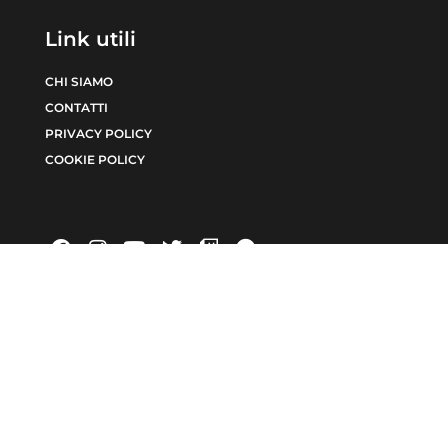
Link utili
CHI SIAMO
CONTATTI
PRIVACY POLICY
COOKIE POLICY
INCHIESTE
EDITORIALE
6371/2021 num. Registro Stampa 24 | Direttore