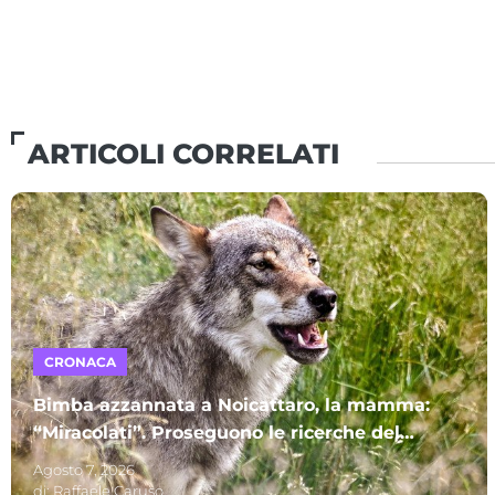
ARTICOLI CORRELATI
CRONACA
Bimba azzannata a Noicattaro, la mamma:
“Miracolati”. Proseguono le ricerche del
lupo
Agosto 7, 2026
di:
Raffaele Caruso