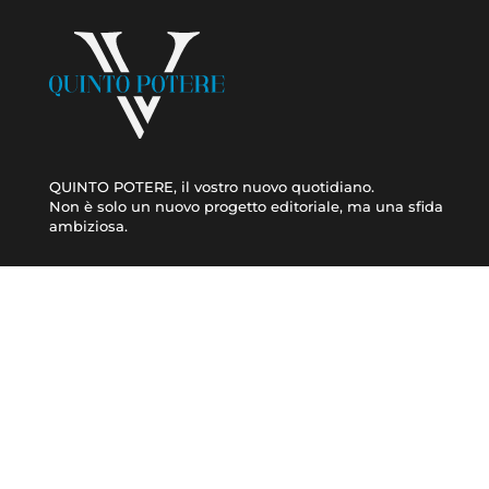
QUINTO POTERE, il vostro nuovo quotidiano.
Non è solo un nuovo progetto editoriale, ma una sfida
ambiziosa.
CRONACA
ATTUALITÀ
© 2021 TERA Srl Partita I.V.A. e codice fiscale 08623480723 | Registro delle impres