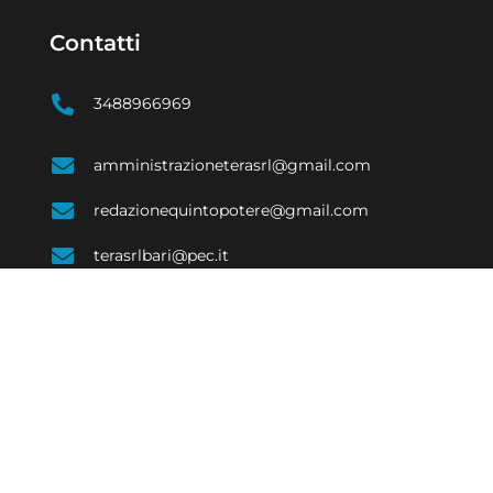
Contatti
3488966969
amministrazioneterasrl@gmail.com
redazionequintopotere@gmail.com
terasrlbari@pec.it
SOCIALE
ECONOMIA
EVENTI E CULTURA
COSTUME
SPORT
e di Bari 08623480723 | Testata giornalistica iscritta al Tribunale di Bari num. R.G. 
Responsabile Raffaele Caruso