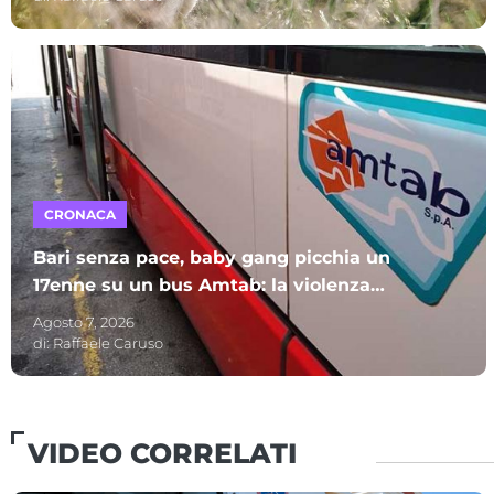
CRONACA
Bari senza pace, baby gang picchia un
17enne su un bus Amtab: la violenza
ripresa con un telefonino
Agosto 7, 2026
di:
Raffaele Caruso
VIDEO CORRELATI