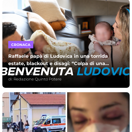
CRONACA
Raffaele papà di Ludovica in una torrida
estate, blackout e disagi: “Colpa di una
scelta assurda”
Agosto 1, 2026
di:
Redazione Quinto Potere