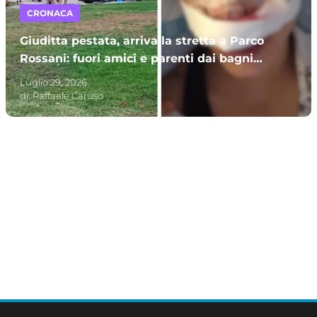
CRONACA
Giuditta pestata, arriva la stretta a Parco
Rossani: fuori amici e parenti dai bagni
pubblici. Le scuse dei dipendenti
Luglio 29, 2026
di:
Raffaele Caruso