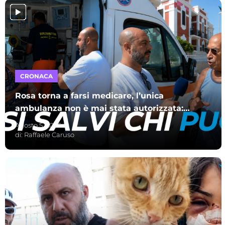
CRONACA
Rosa torna a farsi medicare, l’unica
ambulanza non è mai stata autorizzata:
c’è da stare tranquilli
Agosto 5, 2026
di:
Raffaele Caruso