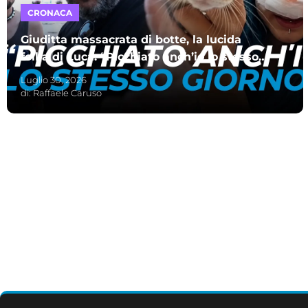
CRONACA
Giuditta massacrata di botte, la lucida
follia di Luca: “Picchiato anch’io lo stesso
giorno”
Luglio 30, 2026
di:
Raffaele Caruso