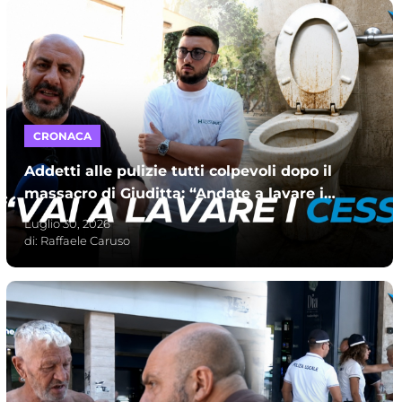
CRONACA
Addetti alle pulizie tutti colpevoli dopo il
massacro di Giuditta: “Andate a lavare i
cessi mafiosi”
Luglio 30, 2026
di:
Raffaele Caruso