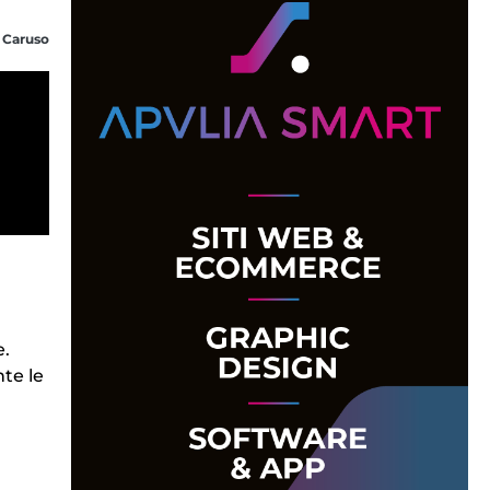
 Caruso
e.
nte le