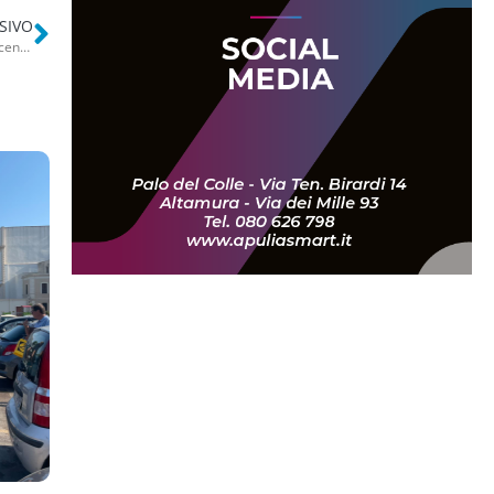
SIVO
Lecce, la denuncia del deputato Stefanazzi (Pd): “Hanno tentato di incendiare l’auto di mia moglie”