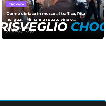
CRONACA
Dorme ubriaco in mezzo al traffico, Rita
nei guai: “Mi hanno rubato vino e
maglietta. Chiama il 118”
Luglio 29, 2026
di:
Raffaele Caruso