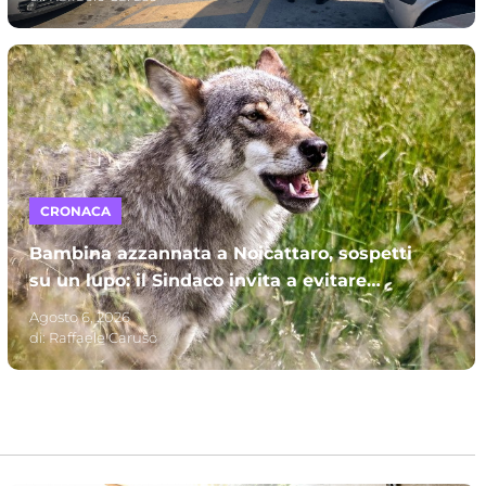
CRONACA
Bambina azzannata a Noicattaro, sospetti
su un lupo: il Sindaco invita a evitare
parchi e campagne
Agosto 6, 2026
di:
Raffaele Caruso