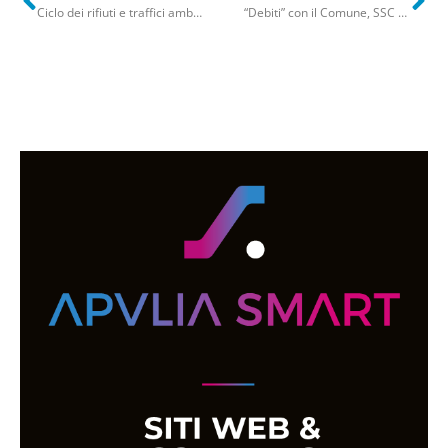
Ciclo dei rifiuti e traffici ambientali, l’allarme del procuratore Rossi: “Puglia nuova terra dei fuochi”
“Debiti” con il Comune, SSC Bari precisa: “Nessuna evasione fiscale e irregolarità notizie infondate”