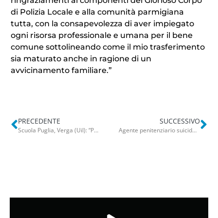
ringraziamenti ai componenti del Glorioso Corpo
di Polizia Locale e alla comunità parmigiana
tutta, con la consapevolezza di aver impiegato
ogni risorsa professionale e umana per il bene
comune sottolineando come il mio trasferimento
sia maturato anche in ragione di un
avvicinamento familiare.”
PRECEDENTE
SUCCESSIVO
Scuola Puglia, Verga (Uil): “Personale Ata insufficiente ripartire è un’impresa. Subito decreto legge”
Agente penitenziario suicida, ex detenuto accusa i colleghi. Mamma Rosanna: “Verità più vicina”