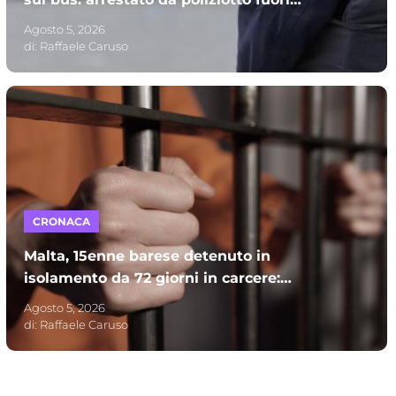
servizio e processato per direttissima
Agosto 5, 2026
di:
Raffaele Caruso
CRONACA
Malta, 15enne barese detenuto in
isolamento da 72 giorni in carcere:
l’appello dei genitori alle autorità italiane
Agosto 5, 2026
di:
Raffaele Caruso