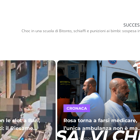
SUCCES
CRONACA
n le slot a Bari,
Rosa torna a farsi medicare,
ti: il Riesame
l’unica ambulanza non è mai
arcere per sette
stata autorizzata: c’è da star
Agosto 5, 2026