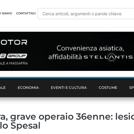
I SIAMO
CONTATTACI
ALE
ECONOMIA
EVENTI E CULTURA
COSTUME
S
lva, grave operaio 36enne: lesi
 lo Spesal