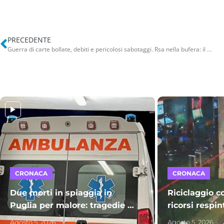
PRECEDENTE
Guerra di carte bollate, debiti e pericolosi sabotaggi. Rsa nella bufera: il giallo di Casa Caterina
CRONACA
CRONACA
Due morti in spiaggia in
Riciclaggio co
Puglia per malore: tragedie a
ricorsi respin
Sant’Isidoro e Bisceglie. A
conferma il c
Agosto 5, 2026
Agosto 5, 2026