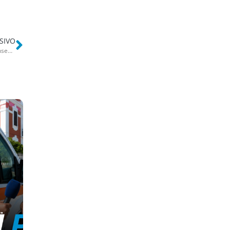
SIVO
Choc in una scuola di Bitonto, schiaffi e punizioni ai bimbi: sospesa insegnante di 65 anni
e