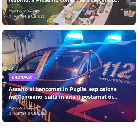
sette indagati – I NOMI
Agosto 5, 2026
di:
Raffaele Caruso
CRONACA
Assalto ai bancomat in Puglia, esplosione
nel Foggiano: salta in aria il postamat di
Stornarella ma il colpo fallisce
Agosto 5, 2026
di:
Raffaele Caruso