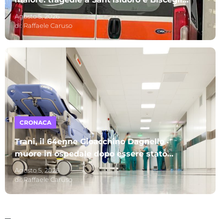
A perdere la vita due uomini
Agosto 5, 2026
di:
Raffaele Caruso
CRONACA
Trani, il 64enne Gioacchino Dagnello
muore in ospedale dopo essere stato
investito: s’indaga per omicidio stradale
Agosto 5, 2026
di:
Raffaele Caruso