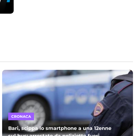
CRONACA
Bari, scippa lo smartphone a una 12enne
sul bus: arrestato da poliziotto fuori