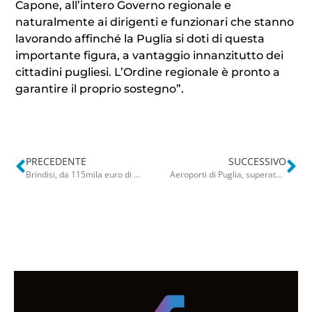
Capone, all’intero Governo regionale e
naturalmente ai dirigenti e funzionari che stanno
lavorando affinché la Puglia si doti di questa
importante figura, a vantaggio innanzitutto dei
cittadini pugliesi. L’Ordine regionale è pronto a
garantire il proprio sostegno”.
PRECEDENTE
SUCCESSIVO
Brindisi, da 115mila euro di debiti a soli 25mila: la legge salva vita tutela un militare
Aeroporti di Puglia, superato il record di passeggeri: oltre 9 milioni in 11 mesi