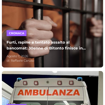
CRONACA
Furti, rapine e tentato assalto al
bancomat: 30enne di Bitonto finisce in
carcere
Agosto 7, 2026
di:
Raffaele Caruso