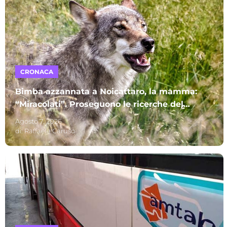
CRONACA
Bimba azzannata a Noicattaro, la mamma:
“Miracolati”. Proseguono le ricerche del
lupo
Agosto 7, 2026
di:
Raffaele Caruso