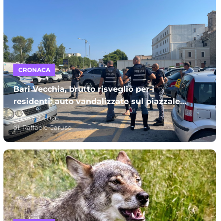
CRONACA
Bari Vecchia, brutto risveglio per i
residenti: auto vandalizzate sul piazzale
Mincuzzi
Agosto 7, 2026
di:
Raffaele Caruso