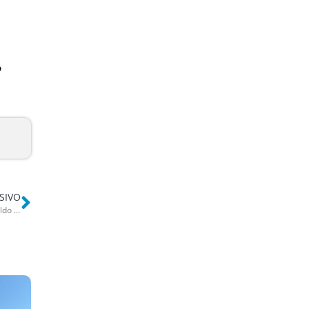
o
SIVO
Triggiano, bancarotta fraudolenta per i supermercati: Sandrino Cataldo si salva con la prescrizione