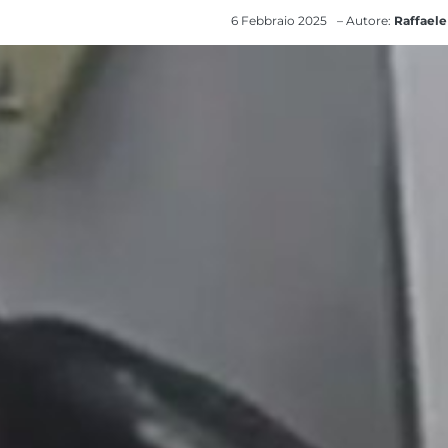
6 Febbraio 2025
– Autore:
Raffaele