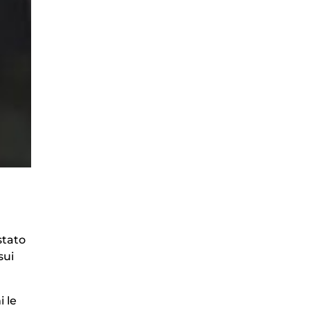
stato
sui
i le