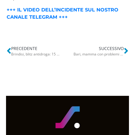
+++ IL VIDEO DELL’INCIDENTE SUL NOSTRO
CANALE TELEGRAM +++
PRECEDENTE
SUCCESSIVO
Brindisi, blitz antidroga: 15 arresti. In manette poliziotto penitenziario
Bari, mamma con problemi psichici assolta dopo tre anni: “Non ha maltrattato i figli”