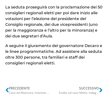
La seduta proseguirà con la proclamazione dei 50
consiglieri regionali eletti per poi dare inizio alle
votazioni per l’elezione del presidente del
Consiglio regionale, dei due vicepresidenti (uno
per la maggioranza e l’altro per la minoranza) e
dei due segretari d’Aula.
A seguire il giuramento del governatore Decaro e
le linee programmatiche. Ad assistere alla seduta
oltre 300 persone, tra familiari e staff dei
consiglieri regionali eletti.
PRECEDENTE
SUCCESSIVO
Caos ad Altamura, mozione di sfiducia a Petronella. Sindaco e maggioranza disertano l’aula: “Fuga inaccettabile”
Svolta sul caso Nettis, indagini riaperte: “Non è suicidio l’accusa si è autoconvinta senza prove”