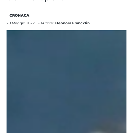
CRONACA
20 Maggio 2022
– Autore:
Eleonora Francklin