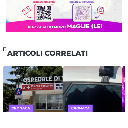
ARTICOLI CORRELATI
CRONACA
CRONACA
Ragazzo
Furto “originale” a
gambizzato a
Bari, auto