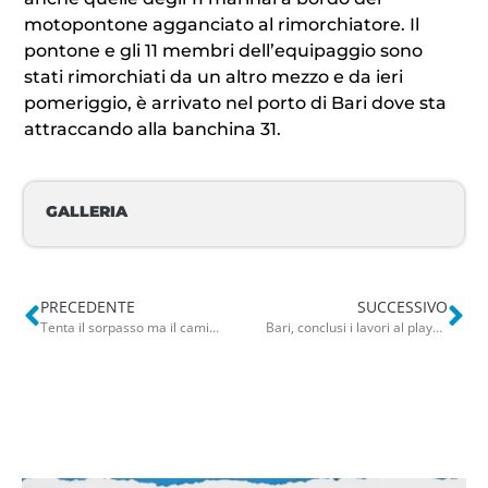
motopontone agganciato al rimorchiatore. Il
pontone e gli 11 membri dell’equipaggio sono
stati rimorchiati da un altro mezzo e da ieri
pomeriggio,
è arrivato nel porto di Bari dove sta
attraccando alla banchina 31.
GALLERIA
PRECEDENTE
SUCCESSIVO
Tenta il sorpasso ma il camion perde il carico: tragedia sfiorata a Palo
Bari, conclusi i lavori al playground di Sant’Anna. Leonetti: “Non risolve i problemi del quartiere ma è un passo avanti”