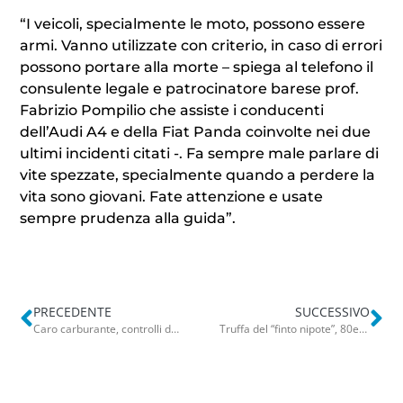
“I veicoli, specialmente le moto, possono essere
armi. Vanno utilizzate con criterio, in caso di errori
possono portare alla morte – spiega al telefono il
consulente legale e
patrocinatore barese prof.
Fabrizio Pompilio che assiste i conducenti
dell’Audi A4 e della Fiat Panda coinvolte nei due
ultimi incidenti citati -. Fa sempre male parlare di
vite spezzate, specialmente quando a perdere la
vita sono giovani. Fate attenzione e usate
sempre prudenza alla guida”.
PRECEDENTE
SUCCESSIVO
Caro carburante, controlli della Finanza nel Barese: prezzi alla pompa diversi da quelli esposti
Truffa del “finto nipote”, 80enne pugliese raggirata: arrestato napoletano. Era riuscito a intascare 15mila euro