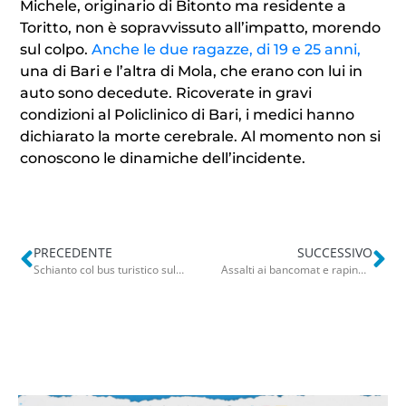
Michele, originario di Bitonto ma residente a
Toritto, non è sopravvissuto all’impatto, morendo
sul colpo.
Anche le due ragazze, di 19 e 25 anni,
una di Bari e l’altra di Mola, che erano con lui in
auto sono decedute. Ricoverate in gravi
condizioni al Policlinico di Bari, i medici hanno
dichiarato la morte cerebrale. Al momento non si
conoscono le dinamiche dell’incidente.
PRECEDENTE
SUCCESSIVO
Schianto col bus turistico sulla ss 96, auto distrutta: tre morti. Decedute le due giovani ferite
Assalti ai bancomat e rapine: sequestro di beni tra Bari e Andria