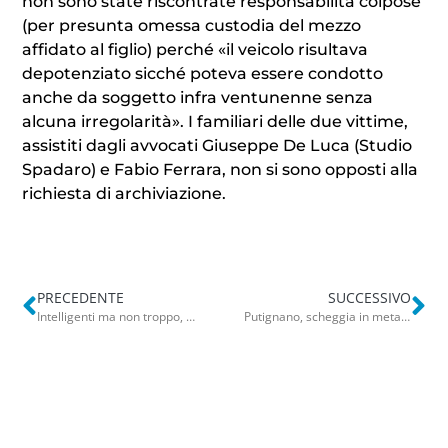
non sono state riscontrate responsabilità colpose
(per presunta omessa custodia del mezzo
affidato al figlio) perché «il veicolo risultava
depotenziato sicché poteva essere condotto
anche da soggetto infra ventunenne senza
alcuna irregolarità». I familiari delle due vittime,
assistiti dagli avvocati Giuseppe De Luca (Studio
Spadaro) e Fabio Ferrara, non si sono opposti alla
richiesta di archiviazione.
PRECEDENTE
SUCCESSIVO
Intelligenti ma non troppo, Madonnella in rivolta per i cassonetti: “Una discarica. Troppi disagi”
Putignano, scheggia in metallo da 2,5 centimetri estratta da un occhio: salvata la vista a operaio 60enne