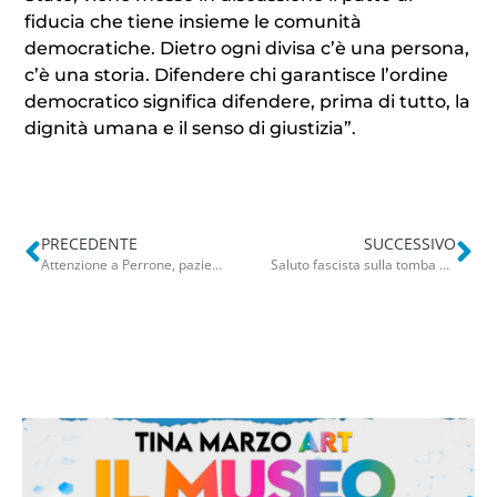
fiducia che tiene insieme le comunità
democratiche. Dietro ogni divisa c’è una persona,
c’è una storia. Difendere chi garantisce l’ordine
democratico significa difendere, prima di tutto, la
dignità umana e il senso di giustizia”.
PRECEDENTE
SUCCESSIVO
Attenzione a Perrone, paziente oncologica lo denuncia: Lurdovico non rinuncia alla bella vita
Saluto fascista sulla tomba di Mussolini, lo scatto su WhatsApp: bufera sul consigliere di Mola poi le scuse