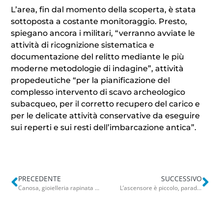
L’area, fin dal momento della scoperta, è stata
sottoposta a costante monitoraggio. Presto,
spiegano ancora i militari, “verranno avviate le
attività di ricognizione sistematica e
documentazione del relitto mediante le più
moderne metodologie di indagine”, attività
propedeutiche “per la pianificazione del
complesso intervento di scavo archeologico
subacqueo, per il corretto recupero del carico e
per le delicate attività conservative da eseguire
sui reperti e sui resti dell’imbarcazione antica”.
PRECEDENTE
SUCCESSIVO
Canosa, gioielleria rapinata nella notte: banda via con i gioielli esposti in vetrina. Bottino di oltre 10mila euro
L’ascensore è piccolo, paradosso a Foggia: ospiti in carrozzina esclusi dal convegno sulla disabilità