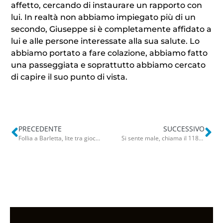
affetto, cercando di instaurare un rapporto con
lui. In realtà non abbiamo impiegato più di un
secondo, Giuseppe si è completamente affidato a
lui e alle persone interessate alla sua salute. Lo
abbiamo portato a fare colazione, abbiamo fatto
una passeggiata e soprattutto abbiamo cercato
di capire il suo punto di vista.
PRECEDENTE
SUCCESSIVO
Follia a Barletta, lite tra giocatori negli spogliatoi: il capitano dell’Afragolese in ospedale con trauma cranico
Si sente male, chiama il 118 ma non riesce ad aprire la porta: liberata dai pompieri muore in ospedale a 40 anni