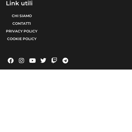
Link utili
CHI SIAMO
CONTATTI
PRIVACY POLICY
COOKIE POLICY
© 2021 TERA Srl Partita I.V.A. e codice fiscale 08623480723 | Registro delle
imprese di Bari 08623480723 | Testata giornalistica iscritta al Tribunale di Bari
num. R.G. 6371/2021 num. Registro Stampa 24 | Direttore Responsabile Raffaele
Caruso
Made with passion by