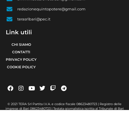
redazionequintopotere@gmail.com
terasrlbari@pec.it
Link utili
CHI SIAMO
CONTATTI
PRIVACY POLICY
COOKIE POLICY
© 2021 TERA Srl Partita I.V.A. e codice fiscale 08623480723 | Registro delle
imprese di Bari 08623480723 | Testata giornalistica iscritta al Tribunale di Bari
num. R.G. 6371/2021 num. Registro Stampa 24 | Direttore Responsabile Raffaele
Caruso
Made with passion by