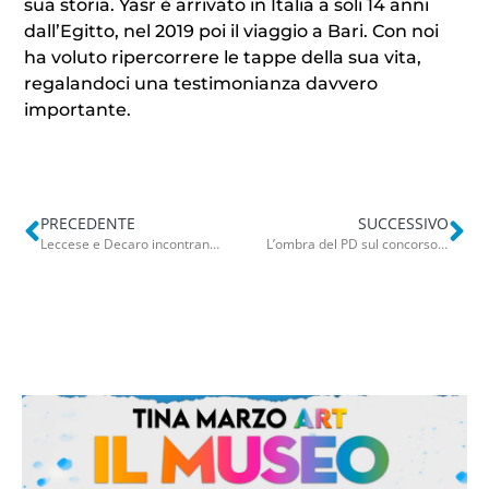
sua storia. Yasr è arrivato in Italia a soli 14 anni
dall’Egitto, nel 2019 poi il viaggio a Bari. Con noi
ha voluto ripercorrere le tappe della sua vita,
regalandoci una testimonianza davvero
importante.
PRECEDENTE
SUCCESSIVO
Leccese e Decaro incontrano Gravina, il presidente della Figc ribadisce: “Stop multiproprietà dal 1° luglio 2028”
L’ombra del PD sul concorso Arca, vince la politica. Il tesoriere non gradisce: “Vi faccio il cu**”