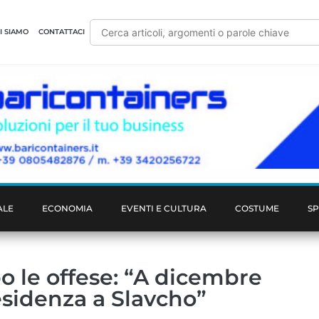
I SIAMO
CONTATTACI
ALE
ECONOMIA
EVENTI E CULTURA
COSTUME
S
o le offese: “A dicembre
esidenza a Slavcho”