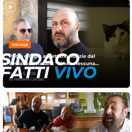
SOCIALE
Paolo e Gigio aspettano notizie dal
Sindaco di Racale: “Finora nessuna
indicazione”
Agosto 5, 2026
di:
Raffaele Caruso