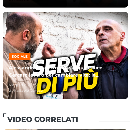
SOCIALE
Alessandro, abusivo senz’acqua e luce.
Cercare lavoro per cambiare vita: la
discussione s’infiamma
Maggio 2, 2026
di:
Raffaele Caruso
VIDEO CORRELATI