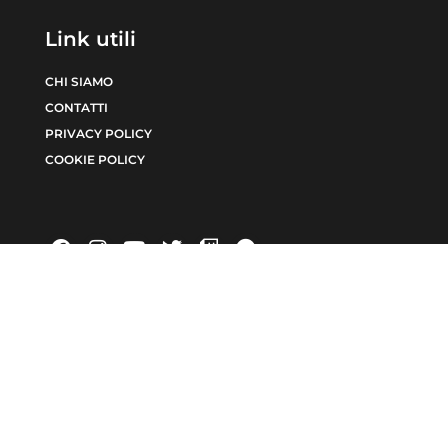
Link utili
CHI SIAMO
CONTATTI
PRIVACY POLICY
COOKIE POLICY
INCHIESTE
EDITORIALE
6371/2021 num. Registro Stampa 24 | Direttore