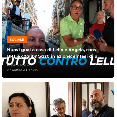
SOCIALE
Nuovi guai a casa di Lello e Angela, caos
BRT e c0gli0n@zz0 in azione: sintesi di un
giorno perfetto
Agosto 4, 2026
di:
Raffaele Caruso