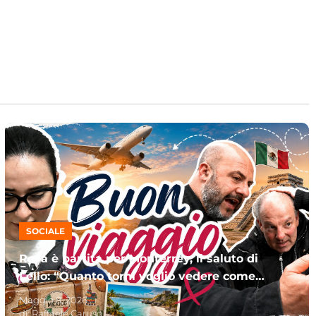
SOCIALE
Rosa è partita per Monterrey, il saluto di
Lello: “Quanto torni voglio vedere come
sei composta”
Maggio 8, 2026
di:
Raffaele Caruso