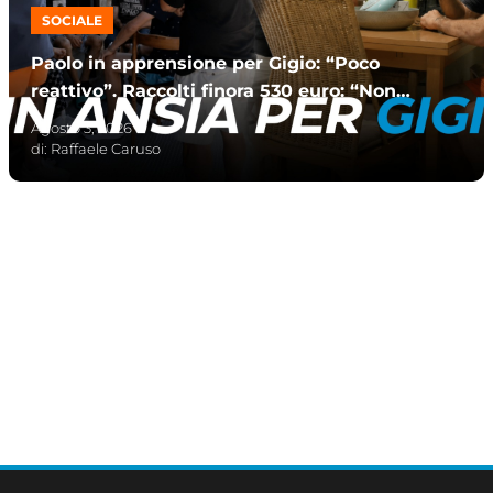
SOCIALE
Paolo in apprensione per Gigio: “Poco
reattivo”. Raccolti finora 530 euro: “Non
me l’aspettavo”
Agosto 3, 2026
di:
Raffaele Caruso