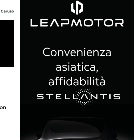
 Caruso
con