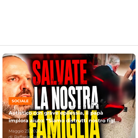
SOCIALE
Autistico con grave epilessia, il papà
implora aiuto: “Siamo distrutti nostro figlio
è una furia”
Maggio 23, 2026
di:
Raffaele Caruso