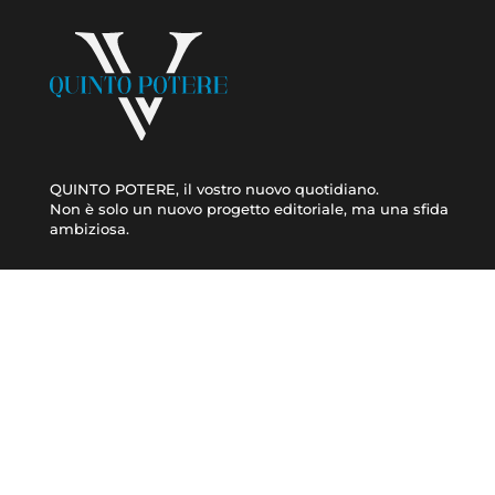
QUINTO POTERE, il vostro nuovo quotidiano.
Non è solo un nuovo progetto editoriale, ma una sfida
ambiziosa.
CRONACA
ATTUALITÀ
© 2021 TERA Srl Partita I.V.A. e codice fiscale 08623480723 | Registro delle impres