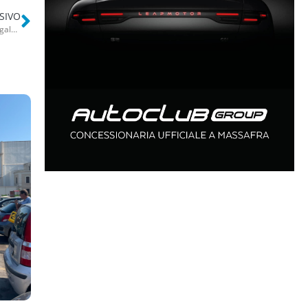
SIVO
Tradita e violentata, il Giudice toglie le figlie a Joy: “Non vivo più”. Il legale: “Misura iniqua”