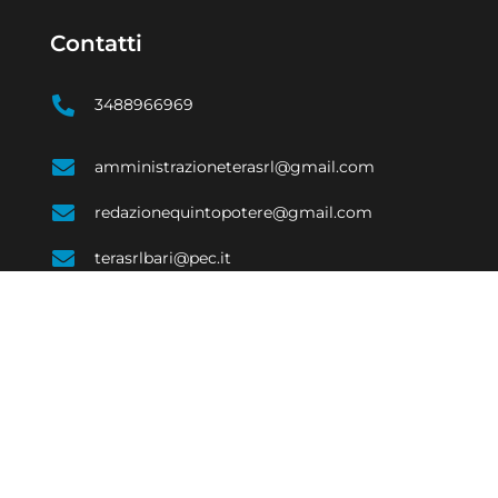
Contatti
3488966969
amministrazioneterasrl@gmail.com
redazionequintopotere@gmail.com
terasrlbari@pec.it
SOCIALE
ECONOMIA
EVENTI E CULTURA
COSTUME
SPORT
e di Bari 08623480723 | Testata giornalistica iscritta al Tribunale di Bari num. R.G. 
Responsabile Raffaele Caruso