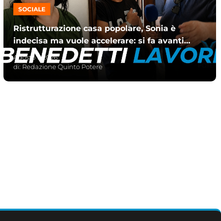
SOCIALE
Ristrutturazione casa popolare, Sonia è
indecisa ma vuole accelerare: si fa avanti
David
Agosto 1, 2026
di:
Redazione Quinto Potere