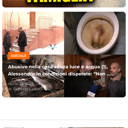
SOCIALE
Abusivo nella casa senza luce e acqua (1),
Alessandro in condizioni disperate: “Non è
colpa mia”
Aprile 23, 2026
di:
Raffaele Caruso