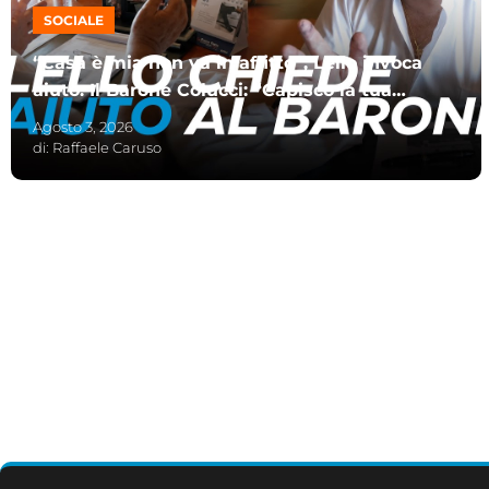
SOCIALE
“Casa è mia non va in affitto”, Lello invoca
aiuto. Il Barone Colucci: “Capisco la tua
sofferenza”
Agosto 3, 2026
di:
Raffaele Caruso