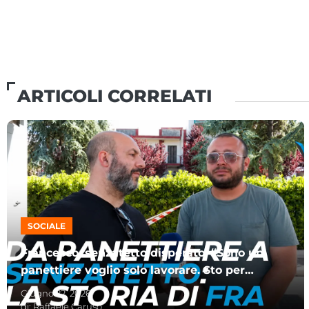
ARTICOLI CORRELATI
SOCIALE
Francesco, senzatetto disperato: “Sono un
panettiere voglio solo lavorare. Sto per
impazzire”
Giugno 22, 2026
di:
Raffaele Caruso