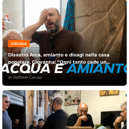
SOCIALE
Disastro Arca, amianto e disagi nella casa
popolare. Giovanna: “Ogni tanto cade un
pezzetto”
Agosto 5, 2026
di:
Raffaele Caruso