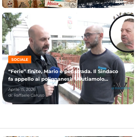
SOCIALE
“Ferie” finite, Mario è per strada. Il Sindaco
fa appello ai polignanesi: “Aiutiamolo
insieme”
Aprile 15, 2026
di:
Raffaele Caruso